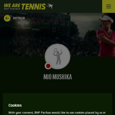
We
are
Tennis
RETOUR
by
BNP
Paribas
Accueil
MIO MUSHIKA
CLASSEMENT DE MIO MUSHIKA ET INFORMATIONS
Cookies
DE LA JOUEUSE
With your consent, BNP Paribas would like to use cookies placed by us or