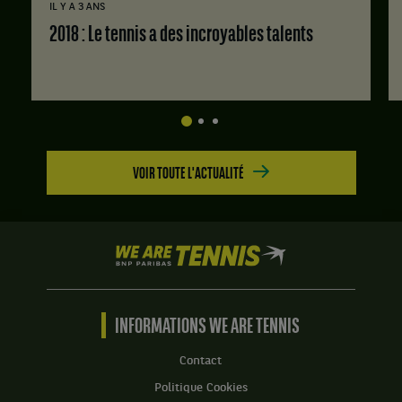
IL Y A 3 ANS
2018 : Le tennis a des incroyables talents
VOIR TOUTE L'ACTUALITÉ
We
are
Tennis
by
BNP
INFORMATIONS WE ARE TENNIS
Paribas
Accueil
Contact
Politique Cookies