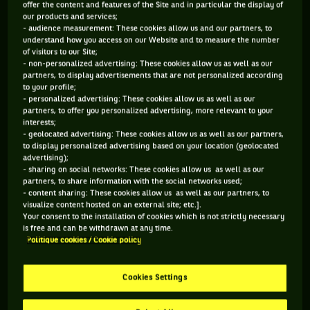
offer the content and features of the Site and in particular the display of
our products and services;
- audience measurement: These cookies allow us and our partners, to
146 PTS
understand how you access on our Website and to measure the number
of visitors to our Site;
351
ÈME
- non-personalized advertising: These cookies allow us as well as our
partners, to display advertisements that are not personalized according
to your profile;
ATP SIMPLE
- personalized advertising: These cookies allow us as well as our
partners, to offer you personalized advertising, more relevant to your
interests;
- geolocated advertising: These cookies allow us as well as our partners,
to display personalized advertising based on your location (geolocated
ÂGE
POIDS
TAILLE
MAIN FORTE
advertising);
21 ANS
69KG
190CM
DROITE
- sharing on social networks: These cookies allow us as well as our
25/01/2005
REVERS À DEUX MAINS
partners, to share information with the social networks used;
- content sharing: These cookies allow us as well as our partners, to
visualize content hosted on an external site; etc.].
Your consent to the installation of cookies which is not strictly necessary
Autre sport pratiqué : le judo. Son athlète favori hors tennis ?
is free and can be withdrawn at any time.
Conor McGregor. Antoine Ghibaudo n’a pas peur du combat,
Politique cookies / Cookie policy
et ça se ressent sur le court. Parmi les trois grands domaines
que sont la technique, le physique et le mental, il place ce
Cookies Settings
dernier comme sa meilleure qualité. Se définissant en