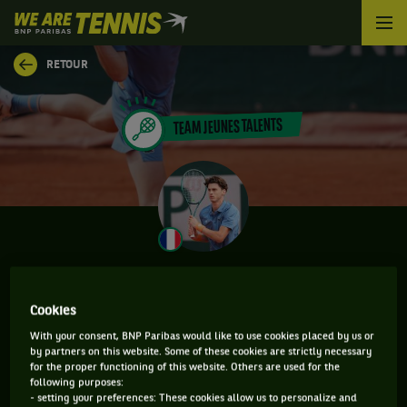
We
are
Tennis
RETOUR
by
BNP
Paribas
TEAM JEUNES TALENTS
Accueil
ANTOINE GHIBAUDO
Cookies
With your consent, BNP Paribas would like to use cookies placed by us or
by partners on this website. Some of these cookies are strictly necessary
CLASSEMENT DE ANTOINE GHIBAUDO ET
for the proper functioning of this website. Others are used for the
INFORMATIONS DU JOUEUR
following purposes:
- setting your preferences: These cookies allow us to personalize and