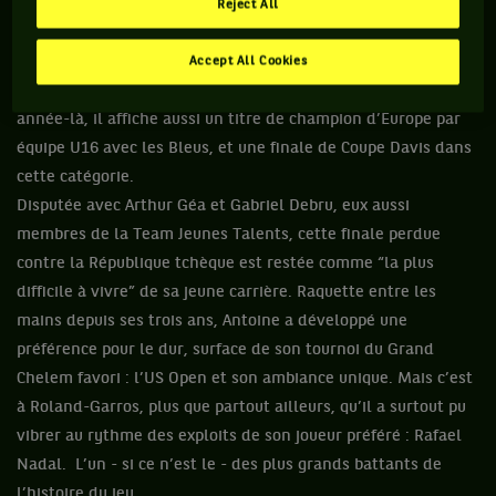
attaquant de fond de court ayant notamment besoin de
Reject All
“progresser sur la tactique”, il aime user de son revers pour
faire mal à l’adversaire. Demi-finaliste des Petits As en 2019,
Accept All Cookies
champion de France 13-14 ans en simple et double cette
année-là, il affiche aussi un titre de champion d’Europe par
équipe U16 avec les Bleus, et une finale de Coupe Davis dans
cette catégorie.
Disputée avec Arthur Géa et Gabriel Debru, eux aussi
membres de la Team Jeunes Talents, cette finale perdue
contre la République tchèque est restée comme “la plus
difficile à vivre” de sa jeune carrière. Raquette entre les
mains depuis ses trois ans, Antoine a développé une
préférence pour le dur, surface de son tournoi du Grand
Chelem favori : l’US Open et son ambiance unique. Mais c’est
à Roland-Garros, plus que partout ailleurs, qu’il a surtout pu
vibrer au rythme des exploits de son joueur préféré : Rafael
Nadal. L’un - si ce n’est le - des plus grands battants de
l’histoire du jeu.