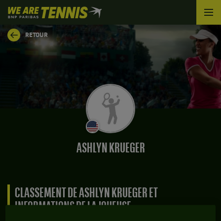
We
are
Tennis
RETOUR
by
BNP
Paribas
Accueil
ASHLYN KRUEGER
CLASSEMENT DE ASHLYN KRUEGER ET
INFORMATIONS DE LA JOUEUSE