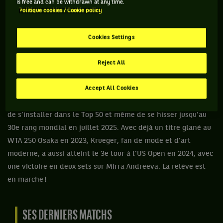
is free and can be withdrawn at any time.
Politique cookies / Cookie policy
vu et ses adversaires aussi ! « Big serves, big returns »
pourrait être la devise qu’elle met en pratique sur le court
pour les pousser dans leurs retranchements, à l’image
Cookies Settings
d’Elena Rybakina – sa première Top 10 – qu’elle a battue au
Masters 1000 de Miami en 2025 pour se hisser en huitièmes.
Reject All
Un bon résultat qui s’est ajouté à un quart à Brisbane et une
Accept All Cookies
finale à Abu Dhabi en début de saison, permettant à
l’Américaine, inspirée depuis ses débuts par Maria Sharapova,
de s’installer dans le Top 50 et même de se hisser jusqu’au
30e rang mondial en juillet 2025. Avec déjà un titre glané au
WTA 250 Osaka en 2023, Krueger, fan de mode et d’art
moderne, a aussi atteint le 3e tour à l’US Open en 2024, avec
une victoire en deux sets sur Mirra Andreeva. La relève est
en marche !
SES DERNIERS MATCHS