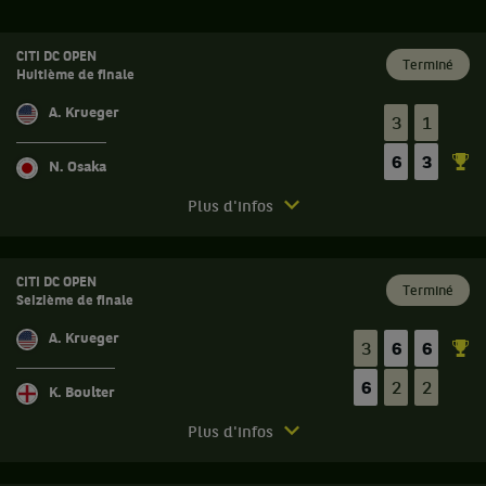
CITI DC OPEN
Terminé
Huitième de finale
A. Krueger
3
1
6
3
N. Osaka
Match
Plus d'infos
terminé.
Citi
DC
CITI DC OPEN
Terminé
Seizième de finale
Open.
Huitième
A. Krueger
3
6
6
de
finale.
6
2
2
K. Boulter
Naomi
Match
Osaka,
Plus d'infos
terminé.
Japon
,
Citi