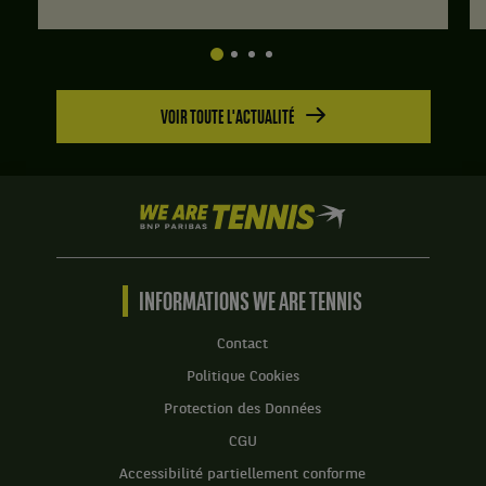
4.
jeux
à
3.
Set
VOIR TOUTE L'ACTUALITÉ
2
:
6
jeux
à
We
2.
are
Tennis
by
BNP
INFORMATIONS WE ARE TENNIS
Paribas
Accueil
Contact
Politique Cookies
Protection des Données
CGU
Accessibilité partiellement conforme