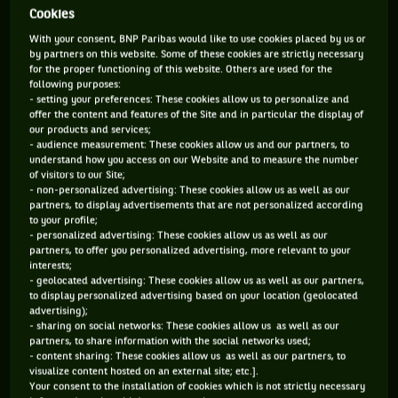
Cookies
224 PTS
1055 PTS
With your consent, BNP Paribas would like to use cookies placed by us or
by partners on this website. Some of these cookies are strictly necessary
353
58
ÈME
ÈME
for the proper functioning of this website. Others are used for the
following purposes:
- setting your preferences: These cookies allow us to personalize and
WTA DOUBLE
WTA SIMPLE
offer the content and features of the Site and in particular the display of
our products and services;
- audience measurement: These cookies allow us and our partners, to
understand how you access on our Website and to measure the number
of visitors to our Site;
ÂGE
POIDS
TAILLE
MAIN FORTE
- non-personalized advertising: These cookies allow us as well as our
22 ANS
N/C
N/C
DROITE
partners, to display advertisements that are not personalized according
to your profile;
07/05/2004
- personalized advertising: These cookies allow us as well as our
partners, to offer you personalized advertising, more relevant to your
interests;
Née à Dallas en 2004, Ashlyn Krueger a tout testé – basket,
- geolocated advertising: These cookies allow us as well as our partners,
to display personalized advertising based on your location (geolocated
« soccer », natation – , mais c’est le tennis qui a eu sa
advertising);
préférence dès l’âge de 6 ans. Après ses années juniors –
- sharing on social networks: These cookies allow us as well as our
partners, to share information with the social networks used;
ponctuées notamment d’une victoire à l’Orange Bowl en
- content sharing: These cookies allow us as well as our partners, to
2020 – et une fois son équivalent du bac en poche, Krueger
visualize content hosted on an external site; etc.].
Your consent to the installation of cookies which is not strictly necessary
s’était donné deux ans sur le circuit « pour voir ». Elle a vite