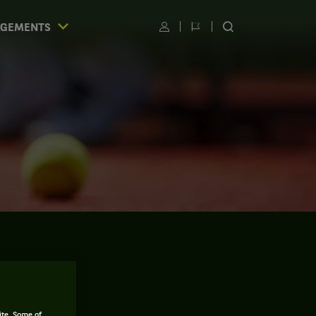
AGEMENTS
Utilisateur
Changer
RECHERCHER
de
SUR
langue
LE
SITE
S
é
ite. Some of