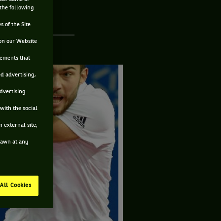
 the following
s of the Site
on our Website
sements that
ed advertising,
advertising
with the social
 external site;
drawn at any
All Cookies