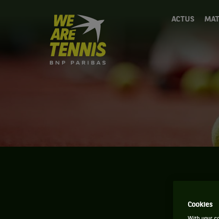
We
ACTUS
MAT
are
Tennis
by
BNP
Paribas
Accueil
Cookies
With your co