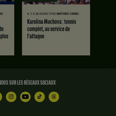
|
AC
IL Y A 26 JOURS
PAR
MATHIEU CANAC
Karolina Muchova : tennis
de
complet, au service de
 plus
l'attaque
OUS SUR LES RÉSEAUX SOCIAUX