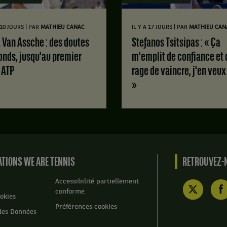
|
|
A 10 JOURS
PAR
MATHIEU CANAC
IL Y A 17 JOURS
PAR
MATHIEU CAN
Stefanos Tsitsipas : « Ça
onds, jusqu'au premier
m'emplit de confiance et 
e ATP
rage de vaincre, j'en veux
»
TIONS WE ARE TENNIS
RETROUVEZ-N
Accessibilité partiellement
conforme
okies
Préférences cookies
des Données