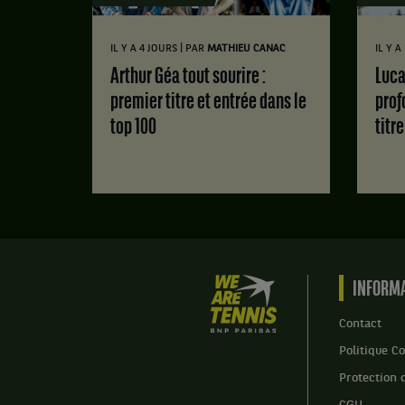
|
IL Y A 4 JOURS
PAR
MATHIEU CANAC
IL Y 
Arthur Géa tout sourire :
Luca Van Assche : des doutes
premier titre et entrée dans le
prof
top 100
titr
We
INFORMA
are
Tennis
Contact
by
Politique Co
BNP
Paribas
Protection 
Accueil