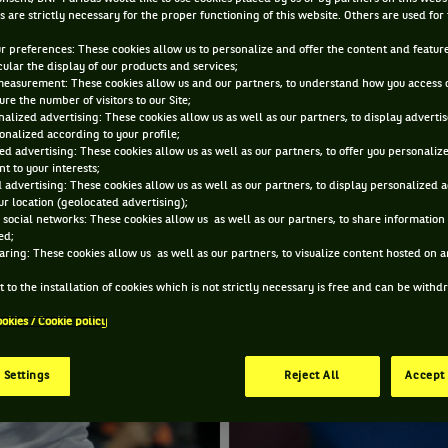
s are strictly necessary for the proper functioning of this website. Others are used for
8 FÉVR. 2015, 14:41:10
ur preferences: These cookies allow us to personalize and offer the content and feature
cular the display of our products and services;
measurement: These cookies allow us and our partners, to understand how you access 
re the number of visitors to our Site;
alized advertising: These cookies allow us as well as our partners, to display adverti
onalized according to your profile;
ed advertising: These cookies allow us as well as our partners, to offer you personaliz
t to your interests;
 advertising: These cookies allow us as well as our partners, to display personalized 
r location (geolocated advertising);
 social networks: These cookies allow us as well as our partners, to share information 
ed;
aring: These cookies allow us as well as our partners, to visualize content hosted on an
 to the installation of cookies which is not strictly necessary is free and can be with
ookies / Cookie policy
 Settings
Reject All
Accept 