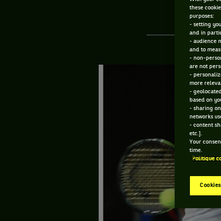
these cookie
purposes:
- setting yo
and in parti
- audience 
and to measu
- non-person
are not pers
- personaliz
more relevan
- geolocated
based on you
- sharing on
networks us
- content sh
etc.].
Your consent
time.
Politique c
Cookies