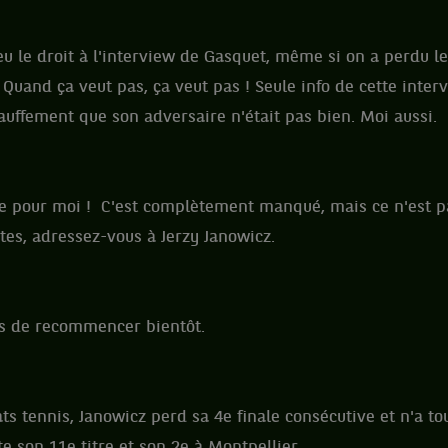
 le droit à l'interview de Gasquet, même si on a perdu l
Quand ça veut pas, ça veut pas ! Seule info de cette inter
uffement que son adversaire n'était pas bien. Moi aussi.
re pour moi ! C'est complètement manqué, mais ce n'est pa
tes, adressez-vous à Jerzy Janowicz.
s de recommencer bientôt.
ats tennis, Janowicz perd sa 4e finale consécutive et n'a tou
e son 11e titre et son 2e à Montpellier.