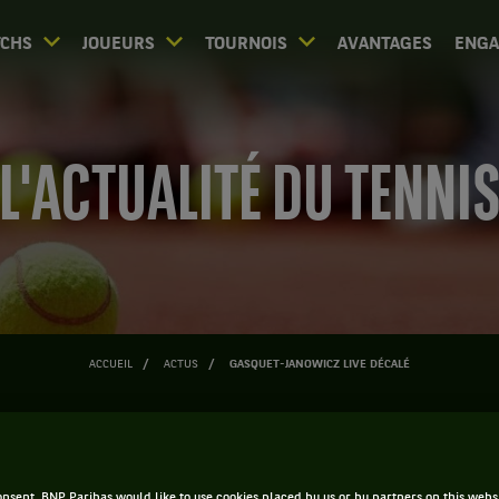
CHS
JOUEURS
TOURNOIS
AVANTAGES
ENG
L'ACTUALITÉ DU TENNI
ACCUEIL
ACTUS
GASQUET-JANOWICZ LIVE DÉCALÉ
Gasquet-Janowicz Live Décal
nsent, BNP Paribas would like to use cookies placed by us or by partners on this webs