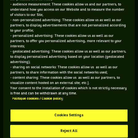
- audience measurement: These cookies allow us and our partners, to
understand how you access on our Website and to measure the number
Sinon, le Serbe a profité d'un passage chez le coiffeur pour se
of visitors to our Site;
moquer d'un membre de son staff.
- non-personalized advertising: These cookies allow us as well as our
partners, to display advertisements that are not personalized according
to your profile;
- personalized advertising: These cookies allow us as well as our
partners, to offer you personalized advertising, more relevant to your
interests;
- geolocated advertising: These cookies allow us as well as our partners,
to display personalized advertising based on your location (geolocated
advertising);
- sharing on social networks: These cookies allow us as well as our
partners, to share information with the social networks used;
- content sharing: These cookies allow us as well as our partners, to
visualize content hosted on an external site; etc.].
Your consent to the installation of cookies which is not strictly necessary
is free and can be withdrawn at any time.
Politique cookies / Cookie policy
Cookies Settings
Reject All