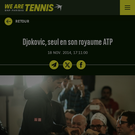
We
are
Tennis
RETOUR
by
BNP
Paribas
Djokovic, seul en son royaume ATP
Accueil
18 NOV. 2014, 17:11:00