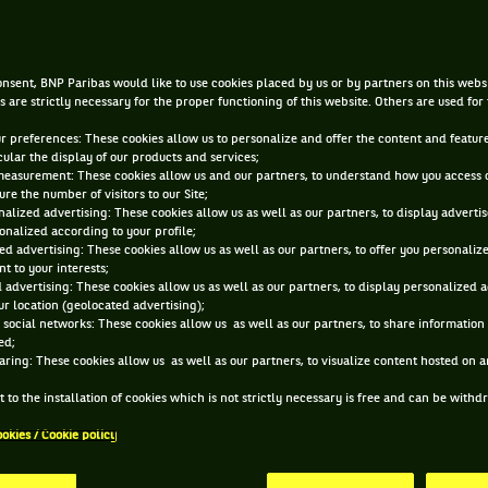
15 AVR. 2014, 00:00:00
nsent, BNP Paribas would like to use cookies placed by us or by partners on this webs
s are strictly necessary for the proper functioning of this website. Others are used for
ur preferences: These cookies allow us to personalize and offer the content and feature
cular the display of our products and services;
measurement: These cookies allow us and our partners, to understand how you access 
re the number of visitors to our Site;
alized advertising: These cookies allow us as well as our partners, to display adverti
onalized according to your profile;
ed advertising: These cookies allow us as well as our partners, to offer you personaliz
t to your interests;
 advertising: These cookies allow us as well as our partners, to display personalized 
r location (geolocated advertising);
 social networks: These cookies allow us as well as our partners, to share information 
ed;
aring: These cookies allow us as well as our partners, to visualize content hosted on an
 to the installation of cookies which is not strictly necessary is free and can be with
ookies / Cookie policy