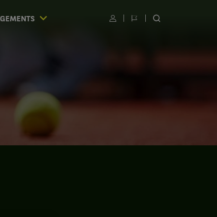
AGEMENTS
Utilisateur
Changer
RECHERCHER
de
SUR
langue
LE
SITE
S