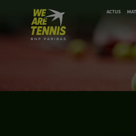
We
ACTUS
MAT
are
Tennis
by
BNP
Paribas
Accueil