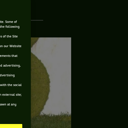
ite. Some of
 the following
s of the Site
on our Website
sements that
ed advertising,
advertising
with the social
 external site;
drawn at any