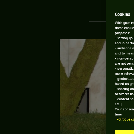
Cookies
With your co
these cookie
purposes:
- setting yo
and in parti
- audience 
and to measu
- non-person
are not pers
- personaliz
more relevan
- geolocated
based on you
- sharing on
networks us
- content sh
etc.].
Your consent
time.
Politique c