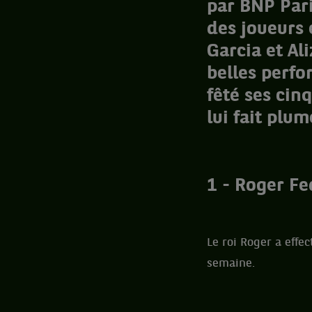
par BNP Pari
des joueurs 
Garcia et Al
belles perfo
fêté ses cin
lui fait plu
1 - Roger Fed
Le roi Roger a effe
semaine.