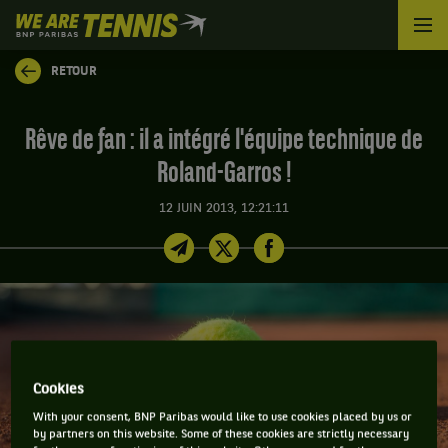
We
are
Tennis
RETOUR
by
BNP
Paribas
Rêve de fan : il a intégré l'équipe technique de
Accueil
Roland-Garros !
12 JUIN 2013, 12:21:11
Cookies
With your consent, BNP Paribas would like to use cookies placed by us or
by partners on this website. Some of these cookies are strictly necessary