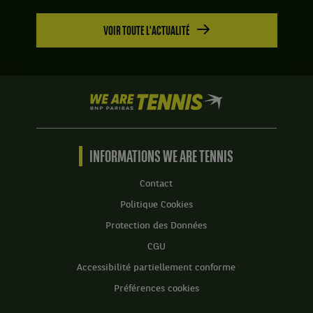
VOIR TOUTE L'ACTUALITÉ
We
are
Tennis
by
BNP
INFORMATIONS WE ARE TENNIS
Paribas
Accueil
Contact
Politique Cookies
Protection des Données
CGU
Accessibilité partiellement conforme
Préférences cookies