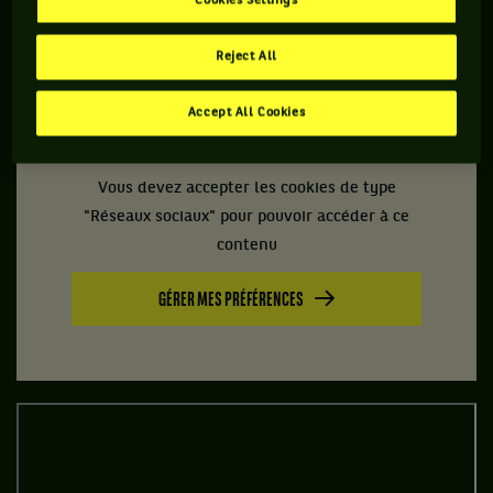
Cookies Settings
2 matchs !
Reject All
Revivez cette journée à part en vidéo :
Accept All Cookies
Vous devez accepter les cookies de type
"Réseaux sociaux" pour pouvoir accéder à ce
contenu
GÉRER MES PRÉFÉRENCES