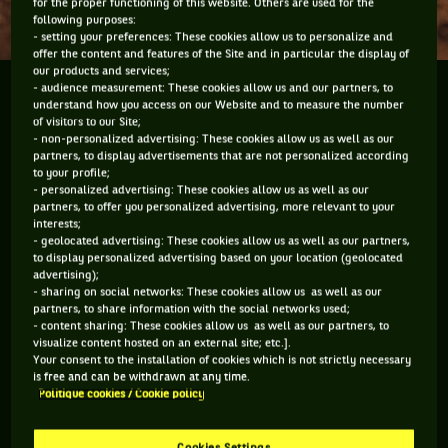
for the proper functioning of this website. Others are used for the
following purposes:
- setting your preferences: These cookies allow us to personalize and
offer the content and features of the Site and in particular the display of
our products and services;
- audience measurement: These cookies allow us and our partners, to
Benjamin voulait vivre Roland-Garros de l'intérieur,
understand how you access on our Website and to measure the number
voir les coulisses, les petites mains qui s'affèrent
of visitors to our Site;
dans l'ombre, les espaces privés, toucher la terre
- non-personalized advertising: These cookies allow us as well as our
partners, to display advertisements that are not personalized according
battue... Tout ça et même plus, il y a eu droit en tant
to your profile;
que grand gagnant de l'un des rêves
- personalized advertising: These cookies allow us as well as our
partners, to offer you personalized advertising, more relevant to your
interests;
Benjamin voulait vivre Roland-Garros de l'intérieur, voir les
- geolocated advertising: These cookies allow us as well as our partners,
to display personalized advertising based on your location (geolocated
coulisses, les petites mains qui s'affairent dans l'ombre, les
advertising);
espaces privés, toucher la terre battue... Tout ça et même
- sharing on social networks: These cookies allow us as well as our
partners, to share information with the social networks used;
plus, il y a eu droit en tant que grand gagnant de l'un des
- content sharing: These cookies allow us as well as our partners, to
rêves mis en jeu à l'occasion des 40 ans de partenariat entre
visualize content hosted on an external site; etc.].
Your consent to the installation of cookies which is not strictly necessary
BNP Paribas et Roland-Garros sur le site
is free and can be withdrawn at any time.
http://40ans.wearetennis.com. Pendant la quinzaine de la
Politique cookies / Cookie policy
Porte d'Auteuil, Benjamin à ainsi pu intégrer l'équipe
technique et même passer la traine sur le court Central entre