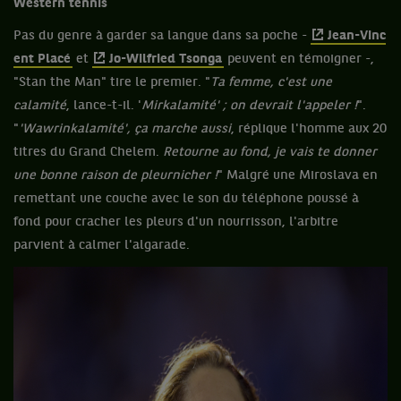
Western tennis
Pas du genre à garder sa langue dans sa poche -
Jean-Vinc
ent Placé
et
Jo-Wilfried Tsonga
peuvent en témoigner -,
"Stan the Man" tire le premier. "
Ta femme, c'est une
calamité
, lance-t-il. '
Mirkalamité' ; on devrait l'appeler !
".
"
'Wawrinkalamité', ça marche aussi
, réplique l'homme aux 20
titres du Grand Chelem.
Retourne au fond, je vais te donner
une bonne raison de pleurnicher !
" Malgré une Miroslava en
remettant une couche avec le son du téléphone poussé à
fond pour cracher les pleurs d'un nourrisson, l'arbitre
parvient à calmer l'algarade.