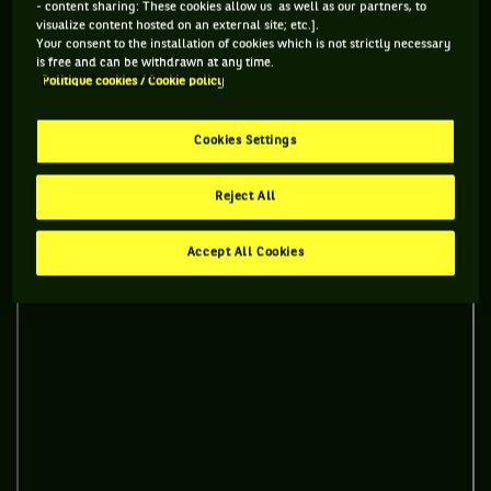
- content sharing: These cookies allow us as well as our partners, to
"Réseaux sociaux" pour pouvoir accéder à ce
visualize content hosted on an external site; etc.].
Your consent to the installation of cookies which is not strictly necessary
contenu
is free and can be withdrawn at any time.
Politique cookies / Cookie policy
GÉRER MES PRÉFÉRENCES
Cookies Settings
Reject All
Accept All Cookies