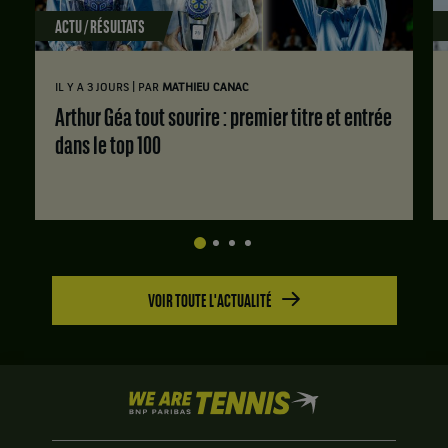
ACTU / RÉSULTATS
|
IL Y A 3 JOURS
PAR
MATHIEU CANAC
Arthur Géa tout sourire : premier titre et entrée
dans le top 100
VOIR TOUTE L'ACTUALITÉ
We
are
Tennis