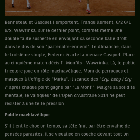
Benneteau et Gasquet l'emportent. Tranquillement, 6/2 6/1
6/3. Wawrinka, sur le dernier point, commet même une
double faute suspecte en envoyant sa seconde balle droit
dans le dos de son "partenaire-ennemi". Le dimanche, dans
le troisième simple, Federer écarte la menace Gasquet. Place
au cinquième match décisif : Monfils - Wawrinka. Là, le public
tricolore joue un rôle machiavélique. Muni de perruques et
masques à l'effigie de "Mirka", il scande des "
Cry, baby ! Cry
!
" après chaque point gagné par "La Monf'". Malgré sa solidité
mentale, le vainqueur de l'Open d'Australie 2014 ne peut
résister à une telle pression.
Public machiavélique
S'il tient le choc un temps, sa tête finit par être envahie de
pensées parasites. Il se visualise en couche devant tout un