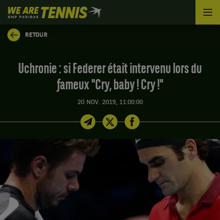
We
are
Tennis
RETOUR
by
BNP
Paribas
Uchronie : si Federer était intervenu lors du
Accueil
fameux "Cry, baby ! Cry !"
20 NOV. 2019, 11:00:00