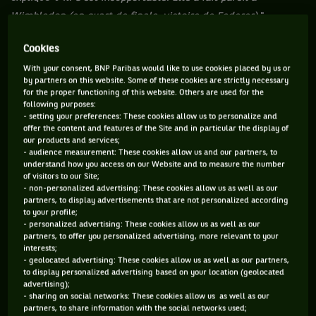
Wimbledon (en quart de finale, victoire de Federer).
"
"
Cry, baby ! Cry !
"
Cookies
Quelques minutes après, à 5/5 40-40 - moment crucial - le
With your consent, BNP Paribas would like to use cookies placed by us or
by partners on this website. Some of these cookies are strictly necessary
Vaudois se positionne pour retourner. Puis, il se redresse.
for the proper functioning of this website. Others are used for the
Plusieurs pas en arrière, un tour sur lui-même, et il se tourne
following purposes:
- setting your preferences: These cookies allow us to personalize and
vers la tribune. "
Pas juste avant le service !
", lance-t-il à la
offer the content and features of the Site and in particular the display of
dulcinée de Roger. "
Pleure, bébé ! Pleure !
", lui rétorque
our products and services;
- audience measurement: These cookies allow us and our partners, to
celle-ci. M. Federer, lui, ne bronche pas. Il laisse l'homme
understand how you access on our Website and to measure the number
perché faire son boulot. Pas question de se déconcentrer ou
of visitors to our Site;
- non-personalized advertising: These cookies allow us as well as our
se brouiller publiquement avec son rival du soir. Dix jours
partners, to display advertisements that are not personalized according
to your profile;
plus tard, ils doivent disputer, ensemble, la finale de la
- personalized advertising: These cookies allow us as well as our
Coupe Davis face à la France et offrir le premier Saladier
partners, to offer you personalized advertising, more relevant to your
interests;
d'argent à la Suisse.
- geolocated advertising: These cookies allow us as well as our partners,
to display personalized advertising based on your location (geolocated
advertising);
- sharing on social networks: These cookies allow us as well as our
partners, to share information with the social networks used;
Vous devez accepter les cookies de type