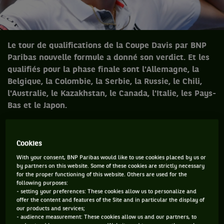
Le tour de qualifications de la Coupe Davis par BNP
Paribas nouvelle formule a donné son verdict. Et les
qualifiés pour la phase finale sont l'Allemagne, la
Belgique, la Colombie, la Serbie, la Russie, le Chili,
l'Australie, le Kazakhstan, le Canada, l'Italie, les Pays-
Bas et le Japon.
Que s'est-il passé lors des phases de qualifications de la
Coupe Davis par BNP Paribas édition 2019 ? Le résumé des
Cookies
rencontres qui se sont déroulées en deux jours, lors de 4
With your consent, BNP Paribas would like to use cookies placed by us or
by partners on this website. Some of these cookies are strictly necessary
simples et 1 double, disputés au meilleur des 3 sets.
for the proper functioning of this website. Others are used for the
following purposes:
Allemagne 5-0 Hongrie
- setting your preferences: These cookies allow us to personalize and
offer the content and features of the Site and in particular the display of
Emmenés par la tête d'affiche de cette phase de
our products and services;
- audience measurement: These cookies allow us and our partners, to
qualifications Alexander Zverev, l'Allemagne n'a pas fait de