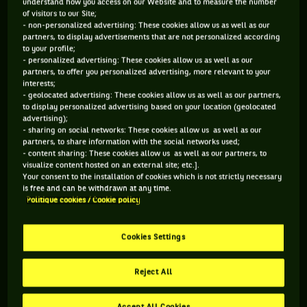
understand how you access on our Website and to measure the number
détails face à la Hongrie. 100% de victoires ! Ça a débuté par
of visitors to our Site;
- non-personalized advertising: These cookies allow us as well as our
un succès de Kholschreiber non sans mal face à Zsombor
partners, to display advertisements that are not personalized according
Piros 6-7, 7-5, 6-4, Zverev a enchaîné sans problème face à
to your profile;
- personalized advertising: These cookies allow us as well as our
Peter Nagy 6-2, 6-2, avant que le double Puetz / Struff ne
partners, to offer you personalized advertising, more relevant to your
scèle la qualif' face à Borsos / Nagy 6-2, 6-3. La fête a été
interests;
- geolocated advertising: These cookies allow us as well as our partners,
totale grâce aux deux succès de Zverev sur Gabor Borsos 6-3,
to display personalized advertising based on your location (geolocated
6-4 et Kohlschreiber contre David Szintai 6-7, 6-3, 10-5.
advertising);
- sharing on social networks: These cookies allow us as well as our
Brésil 1-3 Belgique
partners, to share information with the social networks used;
- content sharing: These cookies allow us as well as our partners, to
visualize content hosted on an external site; etc.].
Privée de son meilleur joueur David Goffin, la Belgique s'est
Your consent to the installation of cookies which is not strictly necessary
imposée au Brésil grâce à des succès de Coppejans, Gille /
is free and can be withdrawn at any time.
Politique cookies / Cookie policy
Vliegen et encore Coppejans suite à la victoire inaugurale de
Thiago Monteiro sur Arthur de Greef 6-3, 6-2.
Cookies Settings
Reject All