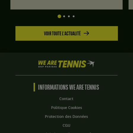
VOIR TOUTE L'ACTUALITÉ
We
are
Tennis
by
BNP
INFORMATIONS WE ARE TENNIS
Paribas
Accueil
Contact
Politique Cookies
Protection des Données
CGU