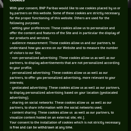
Cookies
With your consent, BNP Paribas would like to use cookies placed by us or
by partners on this website. Some of these cookies are strictly necessary
Déjouant tous les pronostics, le Russe de 22 ans
for the proper functioning of this website. Others are used for the
following purposes:
Karen Khachanov décroche le titre à Bercy en
- setting your preferences: These cookies allow us to personalize and
dominant le N°1 mondial et grand favori Novak
offer the content and features of the Site and in particular the display of
Djokovic 7-5 6-4.
our products and services;
- audience measurement: These cookies allow us and our partners, to
understand how you access on our Website and to measure the number
On voyait Djokovic, Nadal ou même un Federer - qui s'était
of visitors to our Site;
- non-personalized advertising: These cookies allow us as well as our
décidé à participer en dernière minute - régner sur Bercy
partners, to display advertisements that are not personalized according
cette année... C'est finalement
Karen Khachanov
qui
to your profile;
- personalized advertising: These cookies allow us as well as our
décroche la timballe !
partners, to offer you personalized advertising, more relevant to your
interests;
Ceux qui suivent de près la chose tennistique ne donnaient
- geolocated advertising: These cookies allow us as well as our partners,
to display personalized advertising based on your location (geolocated
que peu de chances de triomphe à l'espoir russe face à
No
advertising);
vak Djokovic
en ce dimanche matin. 1ère finale en Masters
- sharing on social networks: These cookies allow us as well as our
partners, to share information with the social networks used;
1000 à 47, 18ème mondial contre celui qui vient de remonter
- content sharing: These cookies allow us as well as our partners, to
sur le trône de Numéro 1, 4 finales disputées à Bercy toutes
visualize content hosted on an external site; etc.].
Your consent to the installation of cookies which is not strictly necessary
remportées pour le Serbe... Il n'y avait pas photo.
is free and can be withdrawn at any time.