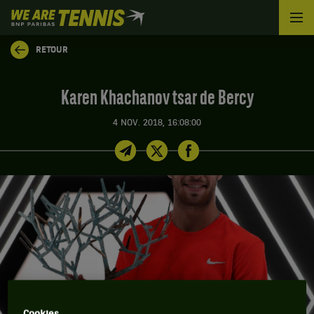
We
are
Tennis
RETOUR
by
BNP
Paribas
Karen Khachanov tsar de Bercy
Accueil
4 NOV. 2018, 16:08:00