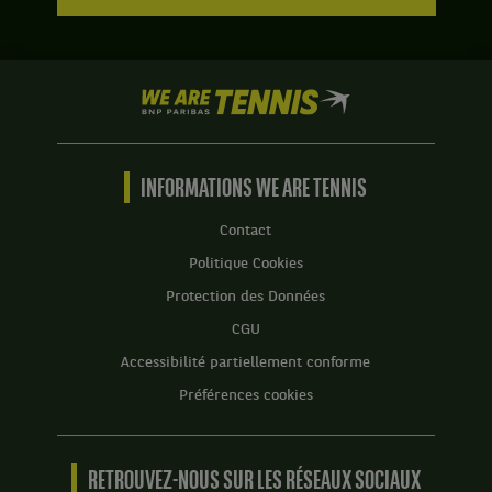
We
are
Tennis
by
BNP
INFORMATIONS WE ARE TENNIS
Paribas
Accueil
Contact
Politique Cookies
Protection des Données
CGU
Accessibilité partiellement conforme
Préférences cookies
RETROUVEZ-NOUS SUR LES RÉSEAUX SOCIAUX