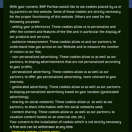
With your consent, BNP Paribas would like to use cookies placed by us or
by partners on this website. Some of these cookies are strictly necessary
L'idée de suivre le premier Grand Chelem de l'année
for the proper functioning of this website. Others are used for the
following purposes:
me mets en joie et m'inspire ...
- setting your preferences: These cookies allow us to personalize and
offer the content and features of the Site and in particular the display of
our products and services;
Lundi c'est l'Open d'Australie.
- audience measurement: These cookies allow us and our partners, to
understand how you access on our Website and to measure the number
of visitors to our Site;
Qui va gagner ?
- non-personalized advertising: These cookies allow us as well as our
partners, to display advertisements that are not personalized according
Qui va se louper ?
to your profile;
- personalized advertising: These cookies allow us as well as our
Andy Murray est évidemment grand favori.
partners, to offer you personalized advertising, more relevant to your
interests;
Même si cela fait cinq fois qu'il ne gagne plus après les
- geolocated advertising: These cookies allow us as well as our partners,
demies.
to display personalized advertising based on your location (geolocated
advertising);
- sharing on social networks: These cookies allow us as well as our
Il est favori car c'est lui le taulier
partners, to share information with the social networks used;
- content sharing: These cookies allow us as well as our partners, to
Mais Djokovic l'a prouvé
visualize content hosted on an external site; etc.].
Your consent to the installation of cookies which is not strictly necessary
Il est encore là
is free and can be withdrawn at any time.