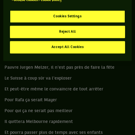
Politique cookies / Cookie policy
Remember Doha
Et puis il y a les comebackeurs
Cookies Settings
Rafael Nadal et Roger Federeur
Reject All
Il ne faut pas les oublier
Car ils savent toujours marcher
Accept All Cookies
Rodge est tête de série n°17
Pauvre Jurgen Melzer, il n'est pas près de faire la fête
Le Suisse à coup sûr va l'exploser
Et peut-être même le convaincre de tout arrêter
Pour Rafa ça serait Mayer
Pour qui ça ne serait pas meilleur
Il quittera Melbourne rapidement
Et pourra passer plus de temps avec ses enfants