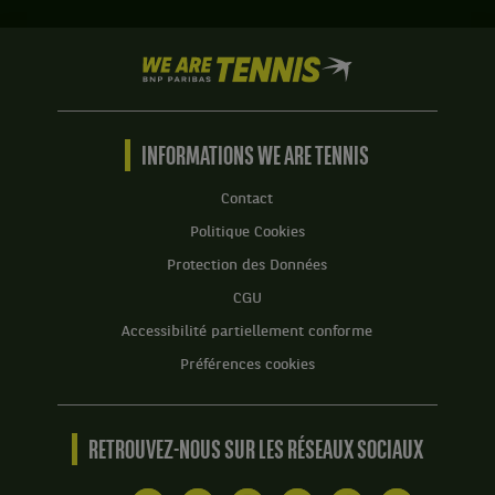
We
are
Tennis
by
BNP
INFORMATIONS WE ARE TENNIS
Paribas
Accueil
Contact
Politique Cookies
Protection des Données
CGU
Accessibilité partiellement conforme
Préférences cookies
RETROUVEZ-NOUS SUR LES RÉSEAUX SOCIAUX