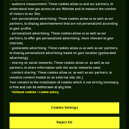
- audience measurement: These cookies allow us and our partners, to
understand how you access on our Website and to measure the number
of visitors to our Site;
- non-personalized advertising: These cookies allow us as well as our
partners, to display advertisements that are not personalized according
to your profile;
- personalized advertising: These cookies allow us as well as our
partners, to offer you personalized advertising, more relevant to your
interests;
- geolocated advertising: These cookies allow us as well as our partners,
…Ana Ivanovic a appris qu’elle était élue, d'après un sondage
to display personalized advertising based on your location (geolocated
advertising);
du site italien
Victoria Milan,
la joueuse la plus belle du
- sharing on social networks: These cookies allow us as well as our
partners, to share information with the social networks used;
circuit
.
Avec 24% des suffrages, elle devance Maria
- content sharing: These cookies allow us as well as our partners, to
Sharapova (21% des voix) et Eugénie Bouchard (19%). La
visualize content hosted on an external site; etc.].
Your consent to the installation of cookies which is not strictly necessary
veille, elle posait pour Rolex avec Grigor Dimitrov, l'ex de
is free and can be withdrawn at any time.
Sharapova.
Politique cookies / Cookie policy
Cookies Settings
Reject All