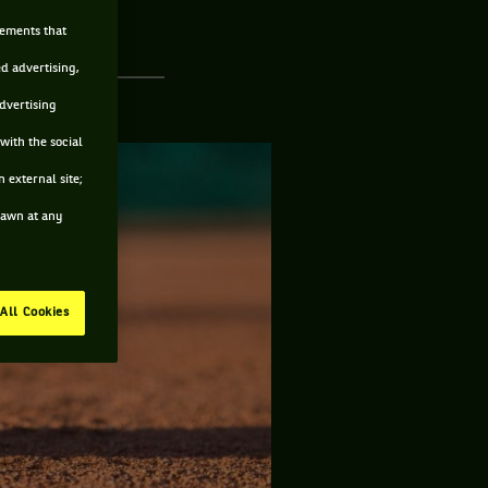
sements that
ed advertising,
advertising
with the social
 external site;
drawn at any
All Cookies