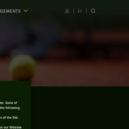
AGEMENTS
Utilisateur
Changer
RECHERCHER
de
SUR
langue
LE
SITE
S
ite. Some of
 the following
s of the Site
on our Website