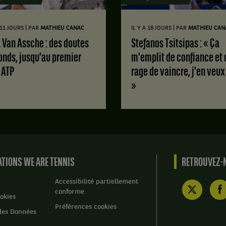
|
|
A 11 JOURS
PAR
MATHIEU CANAC
IL Y A 18 JOURS
PAR
MATHIEU CAN
Stefanos Tsitsipas : « Ça
onds, jusqu'au premier
m'emplit de confiance et 
e ATP
rage de vaincre, j'en veux
»
TIONS WE ARE TENNIS
RETROUVEZ-N
Accessibilité partiellement
conforme
okies
Préférences cookies
des Données