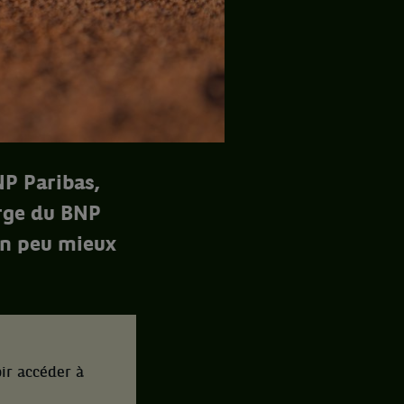
NP Paribas,
rge du BNP
 un peu mieux
ir accéder à