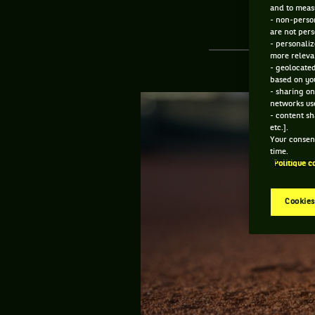
and to measu
- non-person
are not pers
- personaliz
more relevan
- geolocated
based on you
- sharing on
networks us
- content sh
etc.].
Your consent
time.
Politique c
Cookies