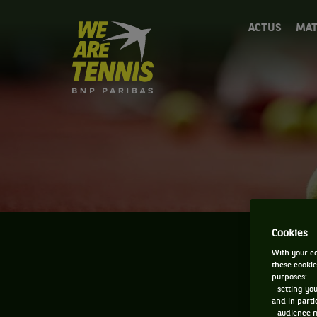
We
ACTUS
MAT
are
Tennis
by
BNP
Paribas
Accueil
Cookies
With your co
these cookie
purposes:
- setting yo
and in parti
- audience 