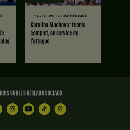
|
AC
IL Y A 27 JOURS
PAR
MATHIEU CANAC
Karolina Muchova : tennis
de
complet, au service de
 plus
l'attaque
OUS SUR LES RÉSEAUX SOCIAUX