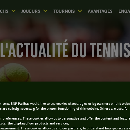
CHS
JOUEURS
TOURNOIS
AVANTAGES
ENG
L'ACTUALITÉ DU TENNI
ACCUEIL
ACTUS
LES MÉTHODES DE NOAH
nsent, BNP Paribas would like to use cookies placed by us or by partners on this webs
s are strictly necessary for the proper functioning of this website. Others are used for
Les méthodes de Noah
ur preferences: These cookies allow us to personalize and offer the content and feature
cular the display of our products and services;
measurement: These cookies allow us and our partners, to understand how you access 