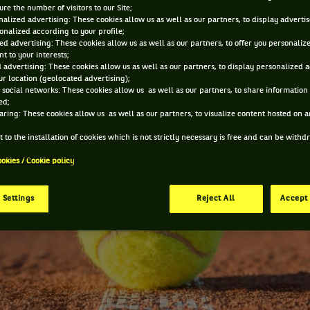
re the number of visitors to our Site;
2 NOV. 2015, 22:15:27
alized advertising: These cookies allow us as well as our partners, to display adverti
onalized according to your profile;
ed advertising: These cookies allow us as well as our partners, to offer you personaliz
t to your interests;
 advertising: These cookies allow us as well as our partners, to display personalized 
r location (geolocated advertising);
 social networks: These cookies allow us as well as our partners, to share information 
ed;
aring: These cookies allow us as well as our partners, to visualize content hosted on an
 to the installation of cookies which is not strictly necessary is free and can be with
ookies / Cookie policy
 Settings
Reject All
Accept 