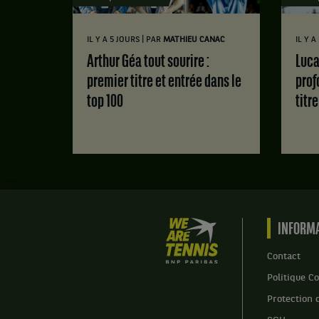
|
IL Y A 5 JOURS
PAR
MATHIEU CANAC
IL Y 
Arthur Géa tout sourire :
Luca Van Assche : des doutes
premier titre et entrée dans le
prof
top 100
titr
We
INFORMA
are
Tennis
Contact
by
Politique Co
BNP
Paribas
Protection 
Accueil