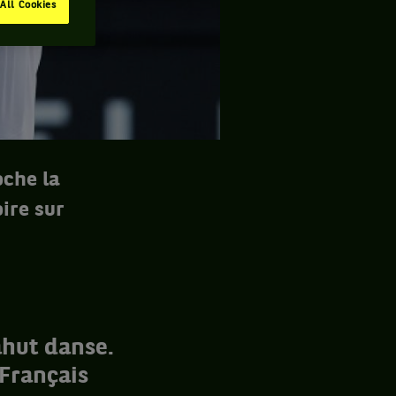
All Cookies
oche la
ire sur
hut danse.
 Français