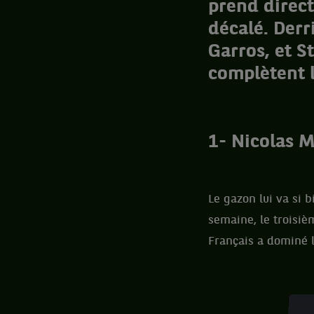
prend direc
décalé. Derr
Garros, et S
complètent 
1- Nicolas M
Le gazon lui va si 
semaine, le troisiè
Français a dominé le