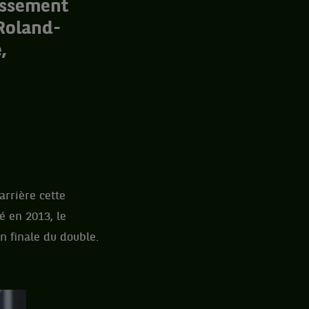
assement
 Roland-
,
arrière cette
é en 2013, le
en finale du double.