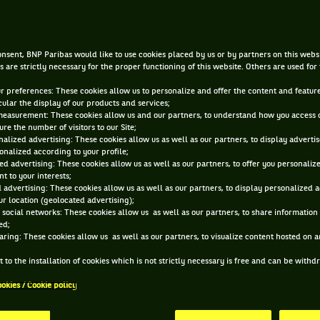
16 JUIN 2015, 14:45:02
nsent, BNP Paribas would like to use cookies placed by us or by partners on this webs
s are strictly necessary for the proper functioning of this website. Others are used for
ur preferences: These cookies allow us to personalize and offer the content and feature
cular the display of our products and services;
measurement: These cookies allow us and our partners, to understand how you access 
re the number of visitors to our Site;
alized advertising: These cookies allow us as well as our partners, to display adverti
onalized according to your profile;
ed advertising: These cookies allow us as well as our partners, to offer you personaliz
t to your interests;
 advertising: These cookies allow us as well as our partners, to display personalized 
r location (geolocated advertising);
 social networks: These cookies allow us as well as our partners, to share information 
ed;
aring: These cookies allow us as well as our partners, to visualize content hosted on an
 to the installation of cookies which is not strictly necessary is free and can be with
ookies / Cookie policy