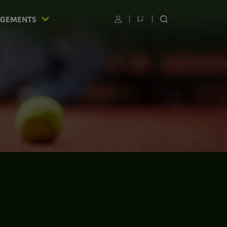
AGEMENTS
Utilisateur
Changer
RECHERCHER
de
SUR
langue
LE
SITE
S