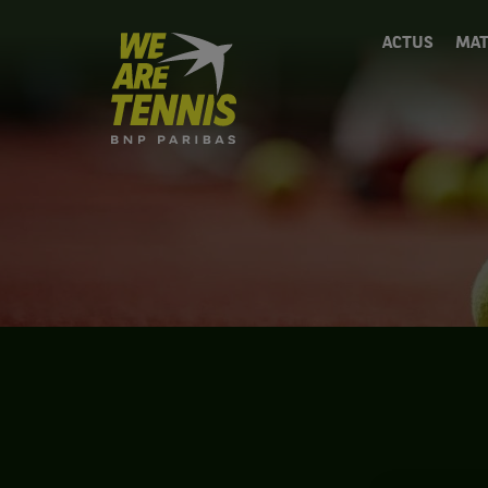
We
ACTUS
MAT
are
Tennis
by
BNP
Paribas
Accueil