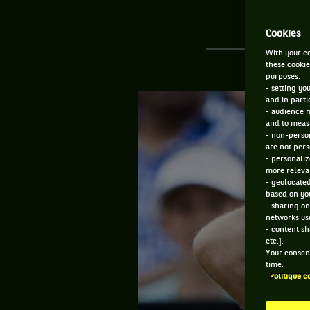
Cookies
With your co
these cookie
purposes:
- setting yo
and in parti
- audience 
and to measu
- non-person
are not pers
- personaliz
more relevan
- geolocated
based on you
- sharing on
networks us
- content sh
etc.].
Your consent
time.
Politique c