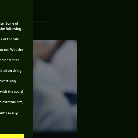
ite. Some of
 the following
s of the Site
on our Website
sements that
ed advertising,
advertising
with the social
 external site;
drawn at any