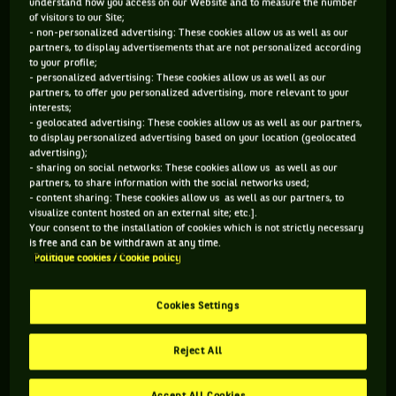
understand how you access on our Website and to measure the number
ATP
TERRE BATTUE
of visitors to our Site;
- non-personalized advertising: These cookies allow us as well as our
partners, to display advertisements that are not personalized according
to your profile;
Tournoi mixte depuis sa création en 1930, l'Open d'Italie s'est
- personalized advertising: These cookies allow us as well as our
toujours disputé sur terre battue. Jusqu'en 1934, il s'est joué à
partners, to offer you personalized advertising, more relevant to your
interests;
Milan, avant de s'installer pour de bon à Rome, sur le site du
- geolocated advertising: These cookies allow us as well as our partners,
vieux et mythique Foro Italico, stade construit dans les
to display personalized advertising based on your location (geolocated
années 20. En 1961, l'épreuve s'est déplacée à Turin, avant
advertising);
- sharing on social networks: These cookies allow us as well as our
de reprendre ses quartiers romains dès l'année suivante.
partners, to share information with the social networks used;
Chez les femmes, il y a eu quelques "mouvements" au début
- content sharing: These cookies allow us as well as our partners, to
des années 80 avant une réinstallation pérenne à Rome en
visualize content hosted on an external site; etc.].
Your consent to the installation of cookies which is not strictly necessary
1987. Forcément le tournoi est chargé d'histoire et de noms
is free and can be withdrawn at any time.
prestigieux au palmarès. Chris Evert a joué 7 finales et
Politique cookies / Cookie policy
détient le record de trophées en simple (5). Rafael Nadal est
évidemment le maître des lieux avec 10 titres pour 12
Cookies Settings
finales. Ses victoires en 2005 et 2006 sont des monuments du
tennis, avec des victoires acquises au tie-break du cinquième
Reject All
set face respectivement à Guillermo Coria et Roger Federer.
On aura du mal à en choisir l'une plus que l'autre, mais voici