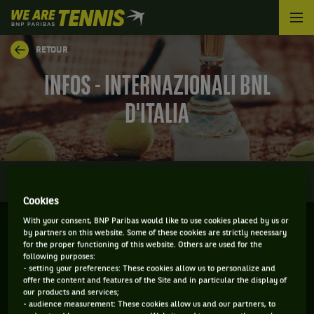
We
are
Tennis
RETOUR
by
BNP
INFOS - INTERNAZIONALI BNL
Paribas
Accueil
D'ITALIA
0
INFOS
DIRECT
RÉSULTATS
PALMARÈS
Cookies
With your consent, BNP Paribas would like to use cookies placed by us or
by partners on this website. Some of these cookies are strictly necessary
ROME - ITALIE
for the proper functioning of this website. Others are used for the
following purposes:
06-05-2026
/
17-05-2026
- setting your preferences: These cookies allow us to personalize and
offer the content and features of the Site and in particular the display of
our products and services;
- audience measurement: These cookies allow us and our partners, to