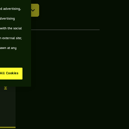
ed advertising,
advertising
with the social
 external site;
drawn at any
né
All Cookies