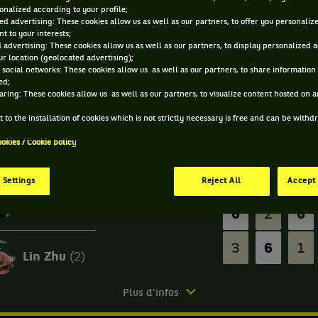
onalized according to your profile;
ed advertising: These cookies allow us as well as our partners, to offer you personaliz
Simple
t to your interests;
 advertising: These cookies allow us as well as our partners, to display personalized 
r location (geolocated advertising);
 social networks: These cookies allow us as well as our partners, to share information 
ed;
aring: These cookies allow us as well as our partners, to visualize content hosted on an
 to the installation of cookies which is not strictly necessary is free and can be with
ookies / Cookie policy
Termi
 Settings
Reject All
Accept 
Diana Shnaider
6
2
6
3
6
1
Lin Zhu
(2)
atch
Plus d'infos
rminé.