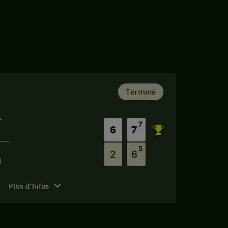
Terminé
r
7
6
7
5
2
6
)
Plus d'infos