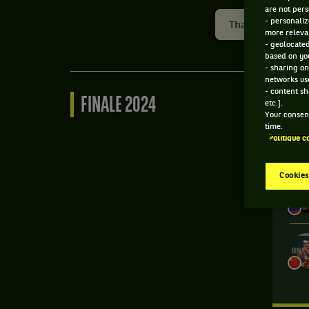
are not pers
- personaliz
Thailand Open
more relevan
- geolocated
based on you
- sharing on
networks us
- content sh
FINALE 2024
etc.].
Your consent
time.
Politique c
Cookies
M
te