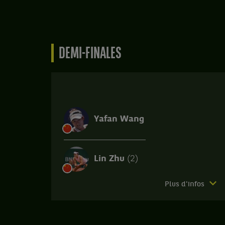
D
Sh
Ru
,
g
DEMI-FINALES
le
m
c
Li
Z
C
,
Yafan Wang
T
d
sé
2
Lin Zhu
(2)
.
S
Match
Plus d'infos
:
terminé.
S
Lin
1
Zhu,