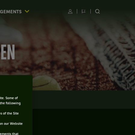
AGEMENTS
Utilisateur
Changer
RECHERCHER
de
SUR
langue
LE
SITE
PEN
ite. Some of
LMARÈS
 the following
s of the Site
on our Website
sements that