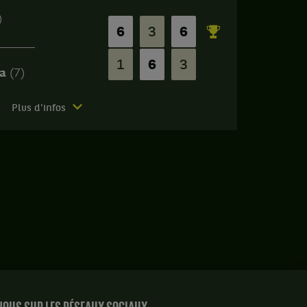
)
6
3
6
1
6
3
va
(7)
Plus d'infos