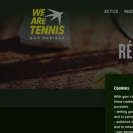
We
ACTUS
MAT
are
Tennis
by
BNP
Paribas
RÉ
Accueil
Cookies
With your co
INFOS
these cookie
purposes:
- setting yo
and in parti
- audience 
and to measu
- non-person