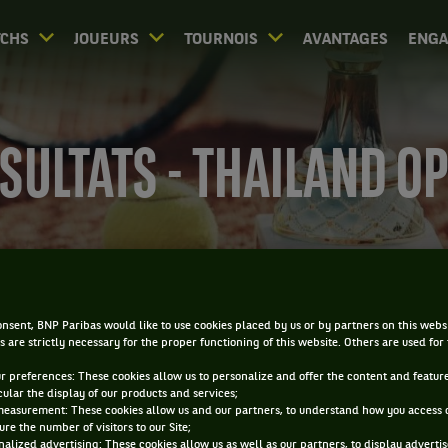
CHS
JOUEURS
TOURNOIS
AVANTAGES
ENG
SULTATS - THAILAND O
0
nsent, BNP Paribas would like to use cookies placed by us or by partners on this webs
DIRECT
RÉSULTATS
PA
s are strictly necessary for the proper functioning of this website. Others are used for
ur preferences: These cookies allow us to personalize and offer the content and feature
ACCUEIL
TOURNOIS
THAILAND OPEN
RÉSULTATS
cular the display of our products and services;
measurement: These cookies allow us and our partners, to understand how you access 
re the number of visitors to our Site;
Filtrer par :
alized advertising: These cookies allow us as well as our partners, to display adverti