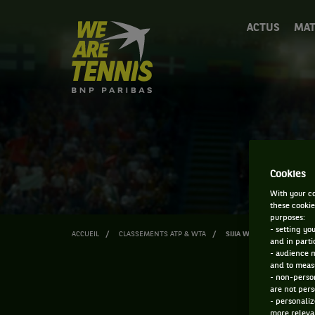
We
ACTUS
MAT
are
Tennis
by
BNP
Paribas
Accueil
Cookies
With your co
these cookie
purposes:
- setting yo
ACCUEIL
CLASSEMENTS ATP & WTA
SIJIA WEI
and in parti
- audience 
and to measu
- non-person
are not pers
- personaliz
more relevan