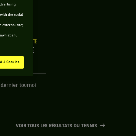
advertising
with the social
 external site;
drawn at any
ILLE
MAIN FORTE
/C
DROITE
All Cookies
 dernier tournoi
VOIR TOUS LES RÉSULTATS DU TENNIS