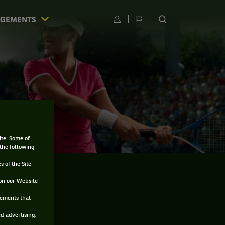
AGEMENTS
Utilisateur
Changer
RECHERCHER
de
SUR
langue
LE
SITE
ite. Some of
 the following
s of the Site
on our Website
sements that
ed advertising,