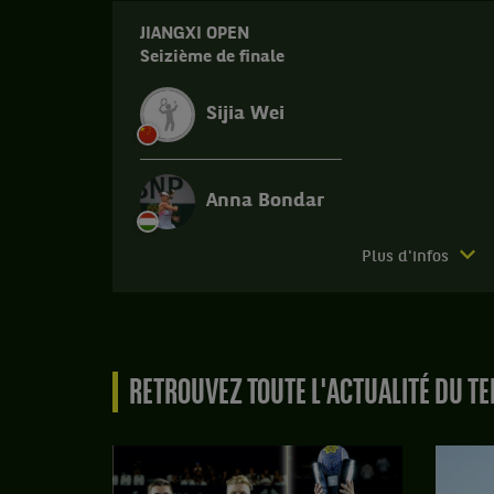
JIANGXI OPEN
Seizième de finale
Sijia Wei
Anna Bondar
Match
Plus d'infos
terminé.
Jiangxi
Open.
Seizième
RETROUVEZ TOUTE L'ACTUALITÉ DU TE
de
finale.
Anna
Bondar,
Hongrie