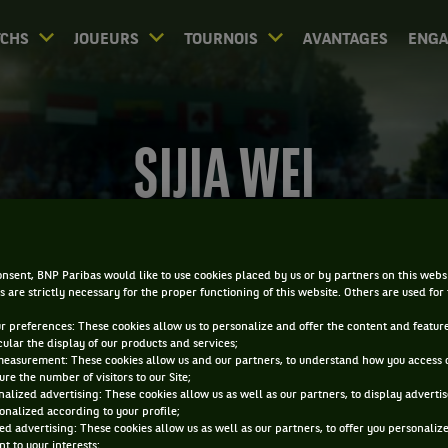
CHS
JOUEURS
TOURNOIS
AVANTAGES
ENG
SIJIA WEI
nsent, BNP Paribas would like to use cookies placed by us or by partners on this webs
s are strictly necessary for the proper functioning of this website. Others are used for
ur preferences: These cookies allow us to personalize and offer the content and feature
cular the display of our products and services;
measurement: These cookies allow us and our partners, to understand how you access 
re the number of visitors to our Site;
alized advertising: These cookies allow us as well as our partners, to display adverti
onalized according to your profile;
ed advertising: These cookies allow us as well as our partners, to offer you personaliz
t to your interests;