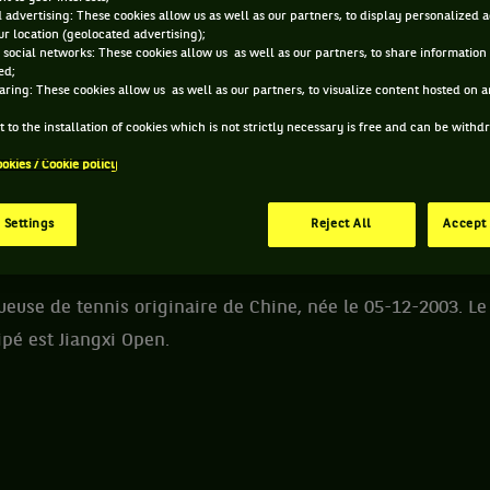
 advertising: These cookies allow us as well as our partners, to display personalized 
r location (geolocated advertising);
 SIJIA WEI ET INFORMATIONS DE LA JOUEUSE
 social networks: These cookies allow us as well as our partners, to share information 
ed;
aring: These cookies allow us as well as our partners, to visualize content hosted on an
173 PTS
 to the installation of cookies which is not strictly necessary is free and can be with
ÂGE
POIDS
TA
434
ookies / Cookie policy
ÈME
22 ANS
N/C
N
05/12/2003
WTA DOUBLE
 Settings
Reject All
Accept 
oueuse de tennis originaire de Chine, née le 05-12-2003. Le
ipé est Jiangxi Open.