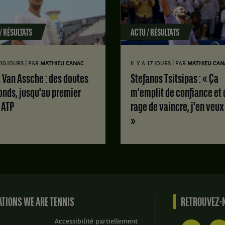
/ RÉSULTATS
ACTU / RÉSULTATS
|
|
A 10 JOURS
PAR
MATHIEU CANAC
IL Y A 17 JOURS
PAR
MATHIEU CAN
Stefanos Tsitsipas : « Ça
onds, jusqu'au premier
m'emplit de confiance et 
e ATP
rage de vaincre, j'en veux
»
TIONS WE ARE TENNIS
RETROUVEZ-N
Accessibilité partiellement