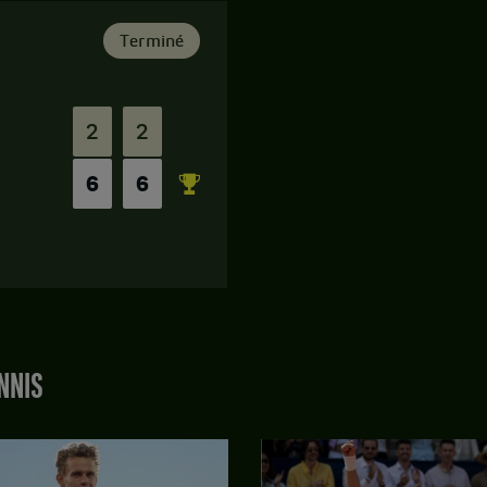
Terminé
2
2
6
6
NNIS