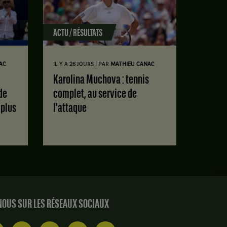
ACTU / RÉSULTATS
|
AC
IL Y A 26 JOURS
PAR
MATHIEU CANAC
Karolina Muchova : tennis
de
complet, au service de
 plus
l'attaque
OUS SUR LES RÉSEAUX SOCIAUX