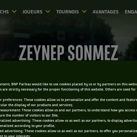
CHS
JOUEURS
TOURNOIS
AVANTAGES
ENG
ZEYNEP SONMEZ
nsent, BNP Paribas would like to use cookies placed by us or by partners on this webs
s are strictly necessary for the proper functioning of this website. Others are used for
ur preferences: These cookies allow us to personalize and offer the content and feature
cular the display of our products and services;
measurement: These cookies allow us and our partners, to understand how you access 
re the number of visitors to our Site;
alized advertising: These cookies allow us as well as our partners, to display adverti
onalized according to your profile;
ed advertising: These cookies allow us as well as our partners, to offer you personaliz
t to your interests;