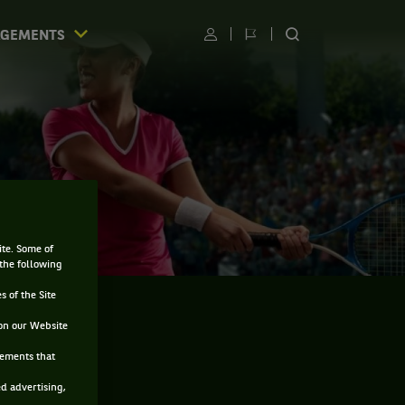
AGEMENTS
Utilisateur
Changer
RECHERCHER
de
SUR
langue
LE
SITE
ite. Some of
 the following
s of the Site
on our Website
sements that
ed advertising,