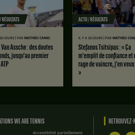
,
gagne
le
/ RÉSULTATS
ACTU / RÉSULTATS
match
contre
Rebecca
|
|
A 10 JOURS
PAR
MATHIEU CANAC
IL Y A 16 JOURS
PAR
MATHIEU CAN
Marino,
Canada
Stefanos Tsitsipas : « Ça
,
onds, jusqu'au premier
m'emplit de confiance et 
Wild-
e ATP
rage de vaincre, j'en veux
card
.
»
Score
:
Set
1
:
7
jeux
TIONS WE ARE TENNIS
RETROUVEZ-N
à
5.
Accessibilité partiellement