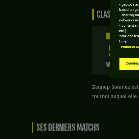
- geolocated
based on you
CLASSEMENT DE
- sharing on
networks us
- content sh
etc.].
1077 PTS
Your consent
time.
52
Politique c
ÈME
WTA SIMPLE
Cookies
Zeynep Sonmez est u
tournoi auquel elle
SES DERNIERS MATCHS