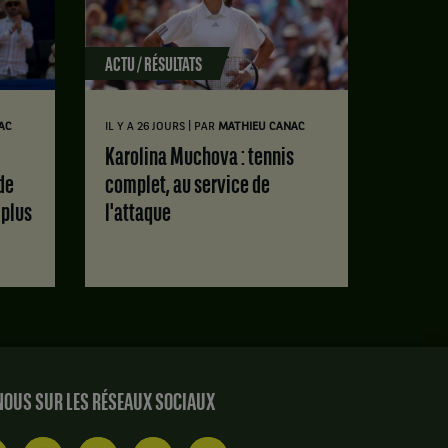
ACTU / RÉSULTATS
|
AC
IL Y A 26 JOURS
PAR
MATHIEU CANAC
Karolina Muchova : tennis
de
complet, au service de
 plus
l'attaque
OUS SUR LES RÉSEAUX SOCIAUX