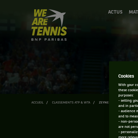
We
ACTUS
MAT
are
Tennis
by
BNP
Paribas
Accueil
Cookies
With your co
these cookie
purposes:
- setting yo
ACCUEIL
CLASSEMENTS ATP & WTA
ZEYNEP SONMEZ
and in parti
- audience 
and to measu
- non-person
are not pers
- personaliz
more relevan