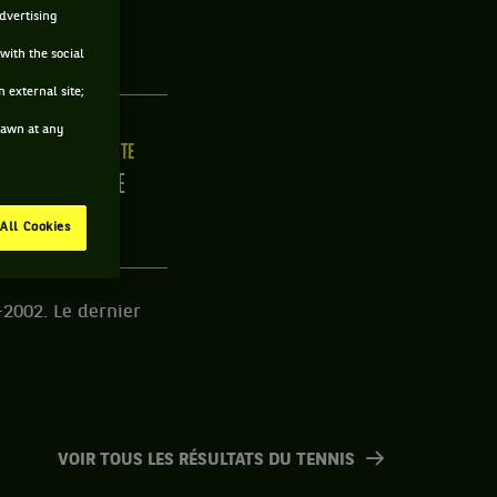
advertising
E
with the social
 external site;
drawn at any
ILLE
MAIN FORTE
/C
DROITE
All Cookies
-2002. Le dernier
VOIR TOUS LES RÉSULTATS DU TENNIS