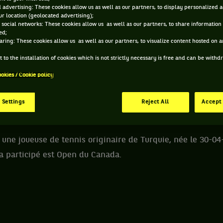
 advertising: These cookies allow us as well as our partners, to display personalized 
r location (geolocated advertising);
 ZEYNEP SONMEZ ET INFORMATIONS DE LA JOUEUS
 social networks: These cookies allow us as well as our partners, to share information 
ed;
aring: These cookies allow us as well as our partners, to visualize content hosted on an
315 PTS
 to the installation of cookies which is not strictly necessary is free and can be with
ÂGE
POIDS
TA
265
ookies / Cookie policy
ÈME
24 ANS
N/C
N
30/04/2002
WTA DOUBLE
 Settings
Reject All
Accept 
ne joueuse de tennis originaire de Turquie, née le 30-04
 a participé est Open du Canada.