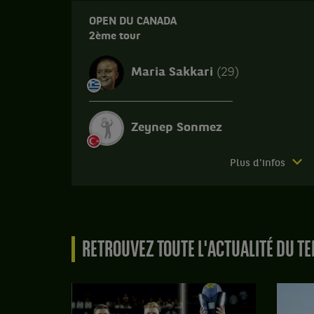
OPEN DU CANADA
2ème tour
Maria Sakkari
(29)
Zeynep Sonmez
Match
Plus d'infos
terminé.
Open
du
Canada.
RETROUVEZ TOUTE L'ACTUALITÉ DU TE
2ème
tour.
Maria
Sakkari,
Grèce