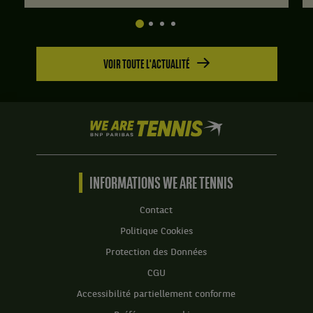
jeux
à
0.
Set
VOIR TOUTE L'ACTUALITÉ
2
:
6
jeux
We
à
are
3.
Tennis
by
BNP
INFORMATIONS WE ARE TENNIS
Paribas
Accueil
Contact
Politique Cookies
Protection des Données
CGU
Accessibilité partiellement conforme