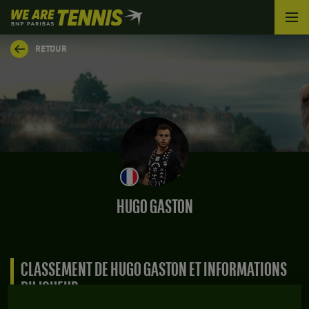
We
are
Tennis
RETOUR
by
BNP
Paribas
Accueil
HUGO GASTON
CLASSEMENT DE HUGO GASTON ET INFORMATIONS
DU JOUEUR