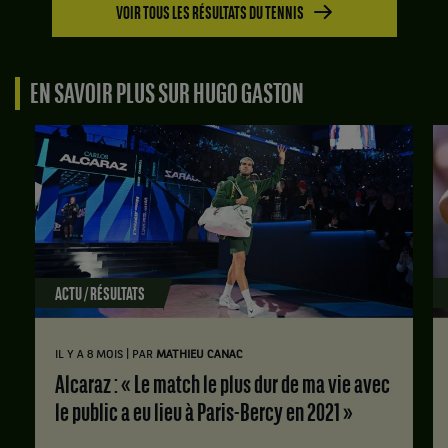
1
Huitième
contre
VOIR TOUS LES RÉSULTATS DU TENNIS
:
de
Tiago
6
finale.
Torres,
jeux
Portugal
Hugo
à
EN SAVOIR PLUS SUR HUGO GASTON
.
Gaston,
4.
France
Score
Set
,
:
2
gagne
Set
:
le
1
7
match
:
jeux
contre
6
à
Titouan
jeux
5.
Droguet,
à
France
3.
ACTU / RÉSULTATS
.
Set
Score
2
:
|
IL Y A 8 MOIS
PAR
MATHIEU CANAC
:
Set
Alcaraz : « Le match le plus dur de ma vie avec
6
1
jeux
le public a eu lieu à Paris-Bercy en 2021 »
:
à
6
4.