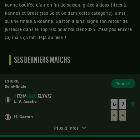
bonne bouffée d’air en fin de saison, grâce à deux titres à
Rennes et Brest (ses 5e et 6e dans cette catégorie), ainsi
qu’une finale à Roanne. Gaston a ainsi signé son retour de
justesse dans le Top 100 pour boucler 2025. C’est pas encore
ça, mais ça fait déjà du bien !
SES DERNIERS MATCHS
ESTORIL
Terminé
Demi-finale
#
TEAM
JEUNES
TALENTS
L. V. Assche
6
7
4
5
H. Gaston
Match
Plus d'infos
terminé.