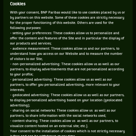
Cookies
672 PTS
180 PTS
With your consent, BNP Paribas would like to use cookies placed by us or
by partners on this website. Some of these cookies are strictly necessary
96
362
ÈME
ÈME
for the proper functioning of this website. Others are used for the
following purposes:
- setting your preferences: These cookies allow us to personalize and
ATP SIMPLE
ATP DOUBLE
offer the content and features of the Site and in particular the display of
our products and services;
- audience measurement: These cookies allow us and our partners, to
understand how you access on our Website and to measure the number
of visitors to our Site;
ÂGE
POIDS
TAILLE
MAIN FORTE
- non-personalized advertising: These cookies allow us as well as our
partners, to display advertisements that are not personalized according
25 ANS
68KG
173CM
GAUCHE
to your profile;
26/09/2000
- personalized advertising: These cookies allow us as well as our
partners, to offer you personalized advertising, more relevant to your
interests;
- geolocated advertising: These cookies allow us as well as our partners,
Roland-Garros 2020, souvenez-vous ! Dans cette édition si
to display personalized advertising based on your location (geolocated
particulière disputée à l’automne, un jeune ovni tennistique
advertising);
- sharing on social networks: These cookies allow us as well as our
avait ébloui tout son monde. L’ovni, c’était Hugo Gaston,
partners, to share information with the social networks used;
jeune Toulousain qui venait tout juste de fêter ses 20 ans et
- content sharing: These cookies allow us as well as our partners, to
visualize content hosted on an external site; etc.].
qui avait atteint les huitièmes, après avoir sorti Stan
Your consent to the installation of cookies which is not strictly necessary
Wawrinka. Un comble, il n’avait, avant ça, jamais gagné un