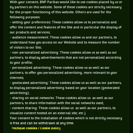
With your consent, BNP Paribas would like to use cookies placed by us or
by partners on this website. Some of these cookies are strictly necessary
454 PTS
4780 PTS
for the proper functioning of this website. Others are used for the
following purposes:
170
9
ÈME
ÈME
- setting your preferences: These cookies allow us to personalize and
offer the content and features of the Site and in particular the display of
our products and services;
- audience measurement: These cookies allow us and our partners, to
WTA SIMPLE
WTA DOUBLE
understand how you access on our Website and to measure the number
of visitors to our Site;
- non-personalized advertising: These cookies allow us as well as our
partners, to display advertisements that are not personalized according
ÂGE
POIDS
TAILLE
MAIN FORTE
to your profile;
- personalized advertising: These cookies allow us as well as our
28 ANS
N/C
N/C
N/C
partners, to offer you personalized advertising, more relevant to your
18/05/1998
interests;
- geolocated advertising: These cookies allow us as well as our partners,
to display personalized advertising based on your location (geolocated
advertising);
Hanyu Guo est une joueuse de tennis originaire de Chine, née
- sharing on social networks: These cookies allow us as well as our
le 18-05-1998. Le dernier tournoi auquel elle a participé est
partners, to share information with the social networks used;
- content sharing: These cookies allow us as well as our partners, to
Wimbledon.
visualize content hosted on an external site; etc.].
Your consent to the installation of cookies which is not strictly necessary
is free and can be withdrawn at any time.
Politique cookies / Cookie policy
MATCH EN DIRECT