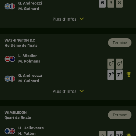
États-
6
3
8
G. Andreozzi
Unis
M. Guinard
,
et
Match
Plus d'infos
Nikola
terminé.
Mektic,
Washington
Croatie
D.C.
WASHINGTON D.C
,
Terminé
Huitième de finale
contre
Quart
Guido
de
L. Miedler
Andreozzi,
finale.
M. Polmans
7
6
6
6
Argentine
Hugo
,
9
8
7
7
G. Andreozzi
Nys,
et
M. Guinard
Monaco
Manuel
,
Match
Guinard,
Plus d'infos
et
terminé.
France
Edouard
.
Washington
Roger-
Commence
D.C.
Vasselin,
WIMBLEDON
bientôt.
Terminé
Quart de finale
France
Huitième
,
de
H. Heliovaara
gagnent
finale.
H. Patten
10