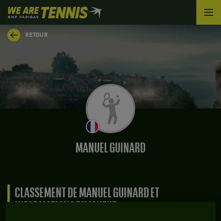
We
are
Tennis
RETOUR
by
BNP
Paribas
Accueil
MANUEL GUINARD
CLASSEMENT DE MANUEL GUINARD ET
INFORMATIONS DU JOUEUR