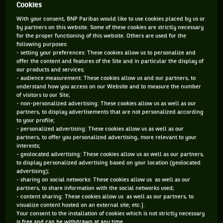
Cookies
79 PTS
3835 PTS
With your consent, BNP Paribas would like to use cookies placed by us or
by partners on this website. Some of these cookies are strictly necessary
498
15
for the proper functioning of this website. Others are used for the
ÈME
ÈME
following purposes:
- setting your preferences: These cookies allow us to personalize and
offer the content and features of the Site and in particular the display of
ATP SIMPLE
ATP DOUBLE
our products and services;
- audience measurement: These cookies allow us and our partners, to
understand how you access on our Website and to measure the number
of visitors to our Site;
- non-personalized advertising: These cookies allow us as well as our
ÂGE
POIDS
TAILLE
MAIN FORTE
partners, to display advertisements that are not personalized according
30 ANS
N/C
N/C
DROITE
to your profile;
15/11/1995
- personalized advertising: These cookies allow us as well as our
partners, to offer you personalized advertising, more relevant to your
interests;
- geolocated advertising: These cookies allow us as well as our partners,
Manuel Guinard est un joueur de tennis originaire de France,
to display personalized advertising based on your location (geolocated
né le 15-11-1995.
advertising);
- sharing on social networks: These cookies allow us as well as our
partners, to share information with the social networks used;
- content sharing: These cookies allow us as well as our partners, to
MATCH EN DIRECT
visualize content hosted on an external site; etc.].
Your consent to the installation of cookies which is not strictly necessary
is free and can be withdrawn at any time.