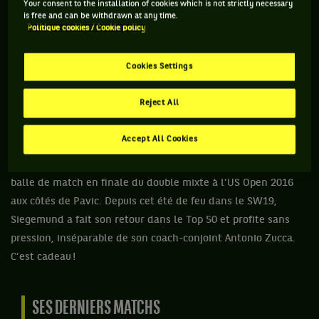
Your consent to the installation of cookies which is not strictly necessary
londonien Fernandez et Keys le tout sans perdre un set, a
is free and can be withdrawn at any time.
Politique cookies / Cookie policy
bien failli aller encore plus loin, tenant tête jusqu’à la faire
douter à Aryna Sabalenka. Avec son jeu atypique,
Cookies Settings
déstabilisant, où elle varie sans cesse de trajectoire, elle a
mené d’un set face à la n°1 mondiale, puis breaké deux fois
Reject All
dans la 3e manche, avant de s’incliner. Pas grave, ce
parcours surprise a été ajouté direct à ses meilleurs
Accept All Cookies
souvenirs : le titre qu’elle avait remporté en 2017, chez elle,
à Stuttgart et qui l’avait hissée dans le Top 30 (27e), et sa
balle de match en finale du double mixte à l’US Open 2016
aux côtés de Pavic. Depuis cet été de feu dans le SW19,
Siegemund a fait son retour dans le Top 50 et profite sans
pression, inséparable de son coach-conjoint Antonio Zucca.
C’est cadeau !
SES DERNIERS MATCHS