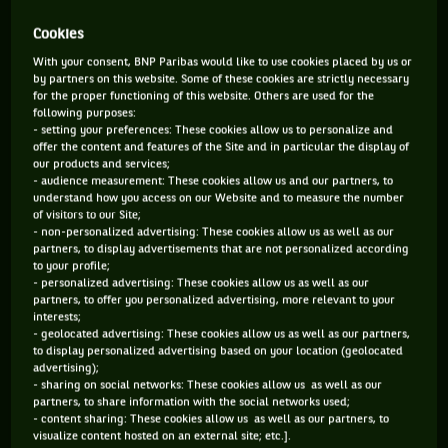
Cookies
852 PTS
3370 PTS
With your consent, BNP Paribas would like to use cookies placed by us or
88
20
ÈME
ÈME
by partners on this website. Some of these cookies are strictly necessary
for the proper functioning of this website. Others are used for the
following purposes:
WTA SIMPLE
WTA DOUBLE
- setting your preferences: These cookies allow us to personalize and
offer the content and features of the Site and in particular the display of
our products and services;
- audience measurement: These cookies allow us and our partners, to
understand how you access on our Website and to measure the number
ÂGE
POIDS
TAILLE
MAIN FORTE
of visitors to our Site;
38 ANS
62KG
168CM
DROITE
- non-personalized advertising: These cookies allow us as well as our
partners, to display advertisements that are not personalized according
04/03/1988
to your profile;
- personalized advertising: These cookies allow us as well as our
partners, to offer you personalized advertising, more relevant to your
Un petit quart et puis s’en va ? Et non ! Alors qu’elle avait
interests;
- geolocated advertising: These cookies allow us as well as our partners,
disputé le seul quart de sa carrière en Grand Chelem à
to display personalized advertising based on your location (geolocated
Roland-Garros en 2020, Laura Siegemund a ressurgi à
advertising);
- sharing on social networks: These cookies allow us as well as our
Wimbledon en 2025, alors qu’elle avait fêté en mars ses... 37
partners, to share information with the social networks used;
ans ! Même elle n’en est pas revenue ! Et pourtant,
- content sharing: These cookies allow us as well as our partners, to
visualize content hosted on an external site; etc.].
l’Allemande, après avoir battu notamment sur le gazon