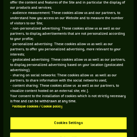
offer the content and features of the Site and in particular the display of
our products and services;
563 PTS
196 PTS
- audience measurement: These cookies allow us and our partners, to
understand how you access on our Website and to measure the number
141
393
ÈME
ÈME
of visitors to our Site;
- non-personalized advertising: These cookies allow us as well as our
partners, to display advertisements that are not personalized according
WTA SIMPLE
WTA DOUBLE
to your profile;
- personalized advertising: These cookies allow us as well as our
partners, to offer you personalized advertising, more relevant to your
interests;
- geolocated advertising: These cookies allow us as well as our partners,
ÂGE
POIDS
TAILLE
MAIN FORTE
to display personalized advertising based on your location (geolocated
advertising);
32 ANS
60KG
174CM
DROITE
- sharing on social networks: These cookies allow us as well as our
22/03/1994
partners, to share information with the social networks used;
- content sharing: These cookies allow us as well as our partners, to
visualize content hosted on an external site; etc.].
Elle a l’oeil vif, le sourire facile et le revers souvent
Your consent to the installation of cookies which is not strictly necessary
is free and can be withdrawn at any time.
dévastateur. Après une saison 2017 qui l’avait vu intégrer le
Politique cookies / Cookie policy
Top 100, Aliaksandra Sasnovich a poursuivi sur cette lancée
de façon tonitruante en accédant à la finale de Brisbane en
Cookies Settings
2018 (sa deuxième!), alors qu’elle sortait des qualifs. Un coup
d’éclat prometteur pour Sasha qui a ensuite refait parler