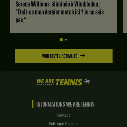
Serena Williams, éliminée à Wimbledon :
Set
“Était-ce mon dernier match ici ? Je ne sais
1
pas.”
:
6
jeux
à
3.
Set
VOIR TOUTE L'ACTUALITÉ
2
:
6
jeux
à
We
4.
are
Tennis
by
BNP
INFORMATIONS WE ARE TENNIS
Paribas
Accueil
Contact
Politique Cookies