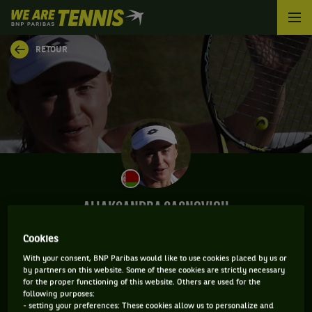
We
are
Tennis
RETOUR
by
BNP
Paribas
Accueil
ALIAKSANDRA SASNOVICH
Cookies
With your consent, BNP Paribas would like to use cookies placed by us or
CLASSEMENT DE ALIAKSANDRA SASNOVICH ET
by partners on this website. Some of these cookies are strictly necessary
for the proper functioning of this website. Others are used for the
INFORMATIONS DE LA JOUEUSE
following purposes:
- setting your preferences: These cookies allow us to personalize and