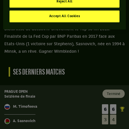
Reject All
d’elle à Wimbledon, où elle a atteint les huitièmes en Grand
Chelem pour la première fois, avec au passage une victoire
Accept All Cookies
sur Petra Kvitova (n°7). Ces bon résultats ont permis à la
Biélorusse de découvrir brièvement le Top 30 fin 2018.
Finaliste de la Fed Cup par BNP Paribas en 2017 face aux
Etats-Unis (1 victoire sur Stephens), Sasnovich, née en 1994 à
Minsk, a un rêve. Gagner Wimbledon !
SES DERNIERS MATCHS
PRAGUE OPEN
Terminé
Seizième de finale
M. Timofeeva
6
6
3
4
A. Sasnovich