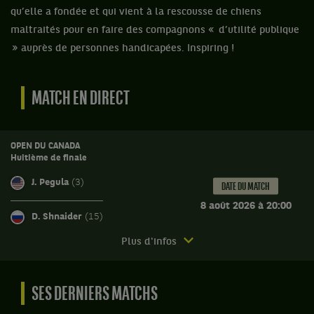
qu’elle a fondée et qui vient à la rescousse de chiens
maltraités pour en faire des compagnons « d’utilité publique
» auprès de personnes handicapées. Inspiring !
MATCH EN DIRECT
OPEN DU CANADA
Huitième de finale
J. Pegula
(3)
DATE DU MATCH
8 août 2026 à 20:00
D. Shnaider
(15)
Match
Plus d'infos
à
venir.
Open
SES DERNIERS MATCHS
du