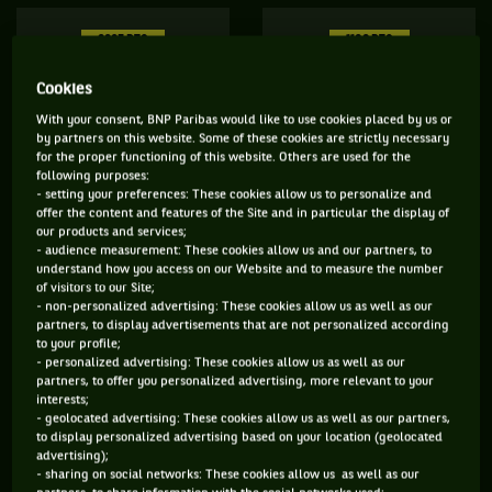
6625 PTS
1109 PTS
3
78
ÈME
ÈME
Cookies
With your consent, BNP Paribas would like to use cookies placed by us or
WTA SIMPLE
WTA DOUBLE
by partners on this website. Some of these cookies are strictly necessary
for the proper functioning of this website. Others are used for the
following purposes:
- setting your preferences: These cookies allow us to personalize and
offer the content and features of the Site and in particular the display of
ÂGE
POIDS
TAILLE
MAIN FORTE
our products and services;
- audience measurement: These cookies allow us and our partners, to
32 ANS
70KG
170CM
DROITE
understand how you access on our Website and to measure the number
24/02/1994
of visitors to our Site;
- non-personalized advertising: These cookies allow us as well as our
partners, to display advertisements that are not personalized according
to your profile;
Elle est arrivée dans le gotha mondial début 2021, en
- personalized advertising: These cookies allow us as well as our
s’invitant en quart à l’Open d’Australie. Fille d’un milliardaire
partners, to offer you personalized advertising, more relevant to your
interests;
américain (propriétaire d’une franchise NFL et NHL), Jessica
- geolocated advertising: These cookies allow us as well as our partners,
Pegula qui piétinait sur le circuit malgré un premier titre en
to display personalized advertising based on your location (geolocated
advertising);
2019 (Washington), a alors enfin réussi à faire taire ses
- sharing on social networks: These cookies allow us as well as our
doutes. Et depuis, l’Américaine préfère laisser parler sa