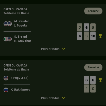
Canada.
Huitième
OPEN DU CANADA
Terminé
de
Seizième de finale
finale.
M. Kessler
Jessica
J. Pegula
2
6
8
Pegula,
États-
6
3
10
S. Errani
Unis
N. Melichar
,
Tête
Match
Plus d'infos
de
terminé.
série
Open
3
du
OPEN DU CANADA
,
Terminé
Seizième de finale
Canada.
contre
Diana
Seizième
J. Pegula
(3)
6
6
Shnaider,
de
Russie
finale.
4
0
K. Rakhimova
,
Sara
Tête
Match
Errani,
Plus d'infos
de
terminé.
Italie
série