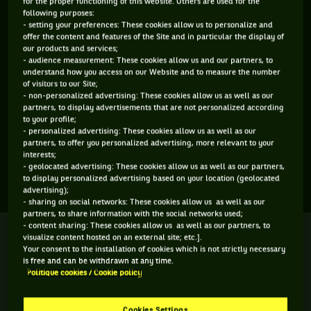
for the proper functioning of this website. Others are used for the
following purposes:
ÂGE
POIDS
TAILLE
MAIN FORTE
- setting your preferences: These cookies allow us to personalize and
18 ANS
N/C
N/C
N/C
offer the content and features of the Site and in particular the display of
our products and services;
06/07/2008
- audience measurement: These cookies allow us and our partners, to
understand how you access on our Website and to measure the number
of visitors to our Site;
Eleejah Inisan est une joueuse de tennis originaire de France,
- non-personalized advertising: These cookies allow us as well as our
partners, to display advertisements that are not personalized according
née le 06-07-2008. Le dernier tournoi auquel elle a participé
to your profile;
est Roland-Garros.
- personalized advertising: These cookies allow us as well as our
partners, to offer you personalized advertising, more relevant to your
interests;
- geolocated advertising: These cookies allow us as well as our partners,
SES DERNIERS MATCHS
to display personalized advertising based on your location (geolocated
advertising);
- sharing on social networks: These cookies allow us as well as our
partners, to share information with the social networks used;
- content sharing: These cookies allow us as well as our partners, to
ROLAND-GARROS
Terminé
visualize content hosted on an external site; etc.].
Seizième de finale
Your consent to the installation of cookies which is not strictly necessary
is free and can be withdrawn at any time.
J. Kovackova
Politique cookies / Cookie policy
K. Zajickova
6
6
#
TEAM
JEUNES
TALENTS
0
2
Cookies Settings