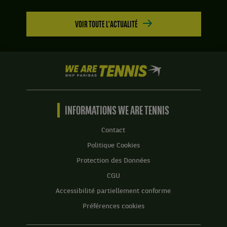
talent">
<span
VOIR TOUTE L'ACTUALITÉ
class="colored">#
</span>
<span
class="light">Team</span>
We
<span
are
class="colored">Jeunes</span>
Tennis
<span>Talents</span>
by
</span>,
BNP
INFORMATIONS WE ARE TENNIS
France
Paribas
.
Accueil
Contact
Score
Politique Cookies
:
Protection des Données
Set
1
CGU
:
Accessibilité partiellement conforme
3
jeux
Préférences cookies
à
6.