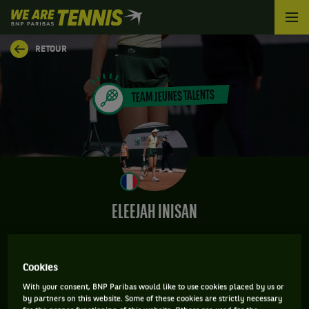
We
are
Tennis
RETOUR
by
BNP
Paribas
TEAM JEUNES TALENTS
Accueil
ELEEJAH INISAN
Cookies
INFORMATIONS DE ELEEJAH INISAN
With your consent, BNP Paribas would like to use cookies placed by us or
by partners on this website. Some of these cookies are strictly necessary