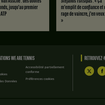
Stefanos Tsitsipas : « Ça
Set
1
onds, jusqu'au premier
m'emplit de confiance et 
:
e ATP
rage de vaincre, j'en veux
7
»
jeux
à
5.
Set
2
:
7
jeux
TIONS WE ARE TENNIS
RETROUVEZ-N
à
6,
Accessibilité partiellement
avec
conforme
un
okies
tie-
Préférences cookies
des Données
break
de
7
à
3.