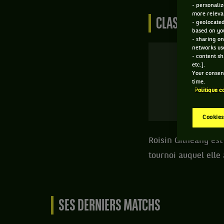
- personaliz
more relevan
CLASSEMENT DE
- geolocated
based on you
- sharing on
networks us
- content sh
etc.].
Your consent
time.
Politique c
W
Cookies
Roisin Gilheany est
tournoi auquel elle
SES DERNIERS MATCHS