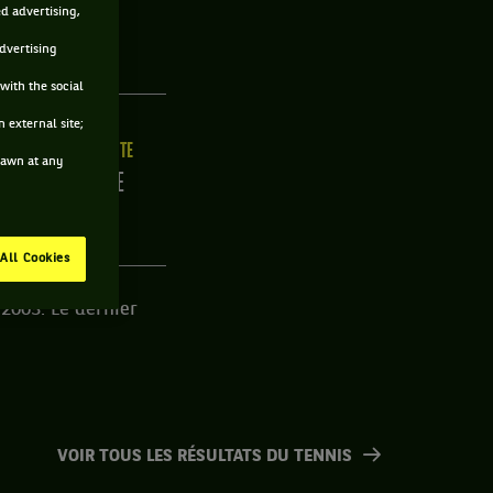
ed advertising,
SE
advertising
with the social
 external site;
ILLE
MAIN FORTE
drawn at any
/C
DROITE
All Cookies
-2005. Le dernier
VOIR TOUS LES RÉSULTATS DU TENNIS