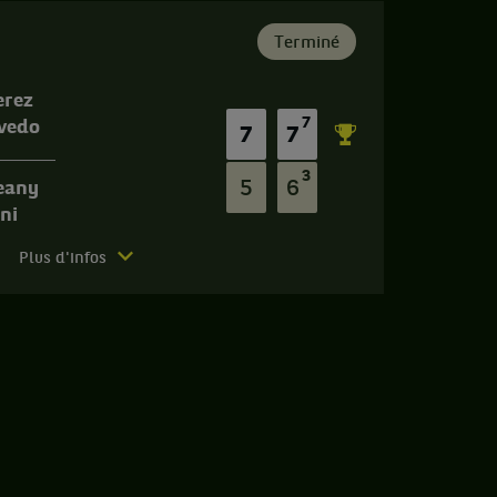
Terminé
erez
7
evedo
7
7
3
5
6
heany
ni
Plus d'infos