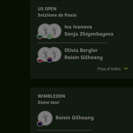
US OPEN
Seizième de finale
Iva Ivanova
Sonja Zhiyenbayeva
Olivia Bergler
Roisin Gilheany
Match
Plus d'infos
terminé.
US
Open.
WIMBLEDON
Seizième
2ème tour
de
finale.
Roisin Gilheany
Iva
Ivanova,
Bulgarie