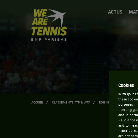
We
ACTUS
MAT
are
Tennis
by
BNP
Paribas
Accueil
Cookies
With your co
these cookie
ACCUEIL
CLASSEMENTS ATP & WTA
ROISIN GILHEANY
purposes:
- setting yo
and in parti
- audience 
and to measu
- non-person
are not pers