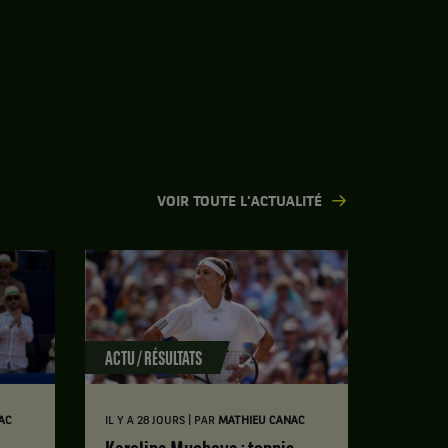
VOIR TOUTE L'ACTUALITÉ
ACTU / RÉSULTATS
|
AC
IL Y A 28 JOURS
PAR
MATHIEU CANAC