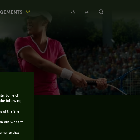
AGEMENTS
Utilisateur
Changer
RECHERCHER
de
SUR
langue
LE
SITE
ite. Some of
 the following
s of the Site
on our Website
sements that