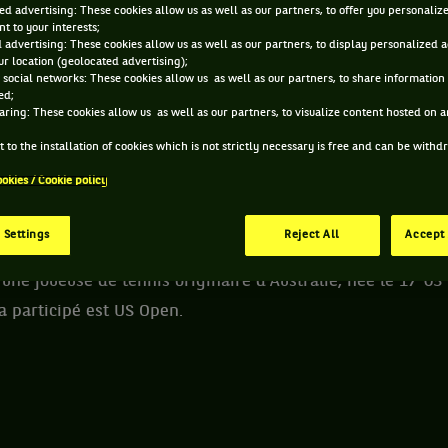
ed advertising: These cookies allow us as well as our partners, to offer you personaliz
t to your interests;
 ROISIN GILHEANY ET INFORMATIONS DE LA JOUEU
 advertising: These cookies allow us as well as our partners, to display personalized 
r location (geolocated advertising);
 social networks: These cookies allow us as well as our partners, to share information 
ed;
aring: These cookies allow us as well as our partners, to visualize content hosted on an
139 PTS
ÂGE
POIDS
TA
 to the installation of cookies which is not strictly necessary is free and can be with
489
ÈME
21 ANS
N/C
N
ookies / Cookie policy
17/05/2005
TA DOUBLE
 Settings
Reject All
Accept 
 une joueuse de tennis originaire d'Australie, née le 17-05
 a participé est US Open.