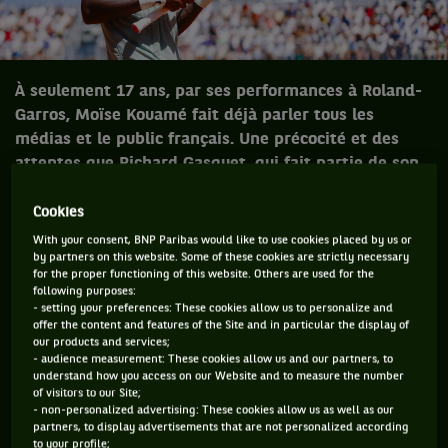
À seulement 17 ans, par ses performances à Roland-
Garros, Moïse Kouamé fait déjà parler tous les
médias et le public français. Une précocité et des
attentes que Richard Gasquet, qui fait partie de son
staff dont Liam Smith est le coach principal, a connu
en son temps.
Cookies
With your consent, BNP Paribas would like to use cookies placed by us or
by partners on this website. Some of these cookies are strictly necessary
Pour les plus mordus du « sport qui rend fou », ceux qui se
for the proper functioning of this website. Others are used for the
surprennent à faire du
shadow tennis
en pleine rue avec leur
following purposes:
- setting your preferences: These cookies allow us to personalize and
téléphone portable en guise de raquette,
Moïse Kouamé
offer the content and features of the Site and in particular the display of
est un nom connu depuis quelques années déjà. D’autres
our products and services;
- audience measurement: These cookies allow us and our partners, to
suivent le membre de la
#TeamJeunesTalents
depuis ses
understand how you access on our Website and to measure the number
débuts sur le circuit principal cette saison. La plupart des
of visitors to our Site;
- non-personalized advertising: These cookies allow us as well as our
profanes, eux, le découvrent depuis quelques jours.
partners, to display advertisements that are not personalized according
to your profile;