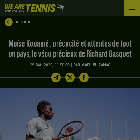
We
are
Tennis
RETOUR
by
BNP
Paribas
Moïse Kouamé : précocité et attentes de tout
Accueil
un pays, le vécu précieux de Richard Gasquet
|
29 MAI 2026, 11:50:00
PAR
MATHIEU CANAC