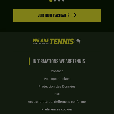
VOIR TOUTE L'ACTUALITÉ
We
are
Tennis
by
BNP
INFORMATIONS WE ARE TENNIS
Paribas
Accueil
Contact
Politique Cookies
Protection des Données
CGU
Accessibilité partiellement conforme
Préférences cookies