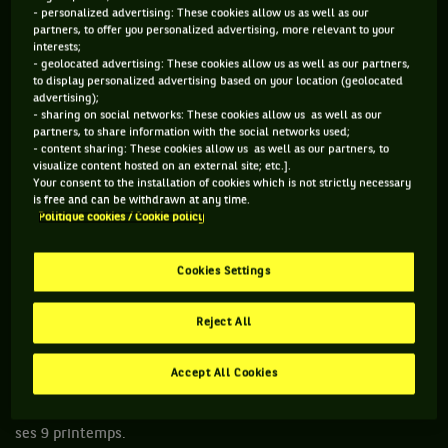
Parce que Roland-Garros va jusqu’à capter l’attention d’une
- personalized advertising: These cookies allow us as well as our
myriade de Français n’étant, le restant du temps, que très
partners, to offer you personalized advertising, more relevant to your
interests;
peu intéressés par l’actualité de la balle jaune. Et le tournoi
- geolocated advertising: These cookies allow us as well as our partners,
to display personalized advertising based on your location (geolocated
parisien, en plus d’attirer la lumière, agit comme une loupe :
advertising);
elle peut en concentrer les rayons sur un seul Tricolore, au
- sharing on social networks: These cookies allow us as well as our
partners, to share information with the social networks used;
risque de le faire surchauffer. Surtout quand celui-ci n’a que
- content sharing: These cookies allow us as well as our partners, to
17 ans.
visualize content hosted on an external site; etc.].
Your consent to the installation of cookies which is not strictly necessary
is free and can be withdrawn at any time.
KOUAMÉ, GASQUET : SOUS LE FEU DES PROJECTEURS
Politique cookies / Cookie policy
AVANT MÊME D'ÊTRE MAJEUR
Cookies Settings
Tombeur de
Marin Čilić
puis Adolfo Daniel Vallejo,
après u
n match épique
, Moïse Kouamé fait déjà les gros titres de
Reject All
toute la presse. Pour ne pas avoir le cerveau tourneboulé par
la tornade médiatique, le nouveau chouchou du public
Accept All Cookies
bénéficie, dans son staff, du vécu de Richard Gasquet.
L’homme idoine, celui mis en une de
Tennis Magazine
dès
ses 9 printemps.