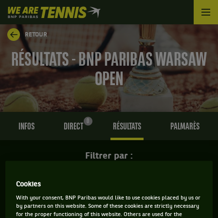
We
are
Tennis
RETOUR
by
BNP
RÉSULTATS - BNP PARIBAS WARSAW
Paribas
Accueil
OPEN
0
INFOS
DIRECT
RÉSULTATS
PALMARÈS
Filtrer par :
Polish Open
Cookies
With your consent, BNP Paribas would like to use cookies placed by us or
by partners on this website. Some of these cookies are strictly necessary
Simple
for the proper functioning of this website. Others are used for the