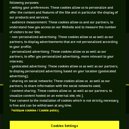
following purposes:
- setting your preferences: These cookies allow us to personalize and
offer the content and features of the Site and in particular the display of
our products and services;
FINALE 2022
- audience measurement: These cookies allow us and our partners, to
understand how you access on our Website and to measure the number
of visitors to our Site;
- non-personalized advertising: These cookies allow us as well as our
Terminé
partners, to display advertisements that are not personalized according
to your profile;
- personalized advertising: These cookies allow us as well as our
C. Garcia
(5)
6
6
partners, to offer you personalized advertising, more relevant to your
interests;
4
1
- geolocated advertising: These cookies allow us as well as our partners,
A. Bogdan
to display personalized advertising based on your location (geolocated
advertising);
Match
Plus d'infos
- sharing on social networks: These cookies allow us as well as our
terminé.
partners, to share information with the social networks used;
- content sharing: These cookies allow us as well as our partners, to
Caroline
visualize content hosted on an external site; etc.].
Garcia,
DEMI-FINALES
Your consent to the installation of cookies which is not strictly necessary
France
is free and can be withdrawn at any time.
,
Politique cookies / Cookie policy
Tête
de
Terminé
série
Cookies Settings