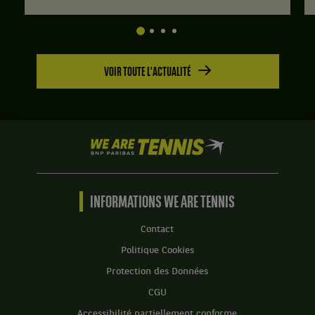
VOIR TOUTE L'ACTUALITÉ
We
are
Tennis
by
BNP
INFORMATIONS WE ARE TENNIS
Paribas
Accueil
Contact
Politique Cookies
Protection des Données
CGU
Accessibilité partiellement conforme