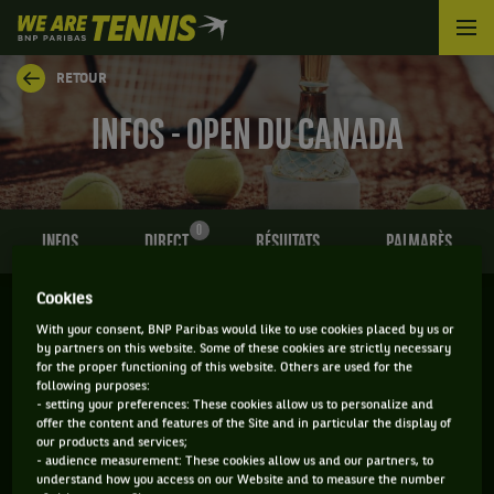
We
are
Tennis
RETOUR
by
BNP
INFOS - OPEN DU CANADA
Paribas
Accueil
0
INFOS
DIRECT
RÉSULTATS
PALMARÈS
Cookies
MONTREAL ET TORONTO (EN
With your consent, BNP Paribas would like to use cookies placed by us or
by partners on this website. Some of these cookies are strictly necessary
ALTERNANCE) - CANADA
for the proper functioning of this website. Others are used for the
02-08-2026
/
13-08-2026
following purposes:
- setting your preferences: These cookies allow us to personalize and
offer the content and features of the Site and in particular the display of
our products and services;
- audience measurement: These cookies allow us and our partners, to
ATP
DUR
understand how you access on our Website and to measure the number