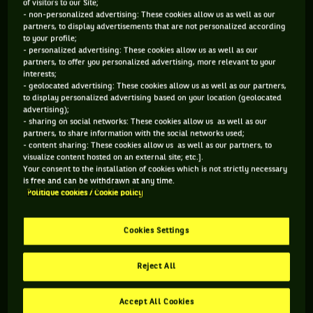
of visitors to our Site;
- non-personalized advertising: These cookies allow us as well as our
partners, to display advertisements that are not personalized according
Autre épreuve historique des calendriers ATP et WTA, l'Open
to your profile;
du Canada a la particularité de se jouer alternativement,
- personalized advertising: These cookies allow us as well as our
année après année, dans deux villes, Montréal et Toronto,
partners, to offer you personalized advertising, more relevant to your
interests;
avec une ville différente pour les hommes et pour les
- geolocated advertising: These cookies allow us as well as our partners,
femmes. La surface est le dur et la date est
to display personalized advertising based on your location (geolocated
traditionnellement fin août, en préparation de l'US Open.
advertising);
- sharing on social networks: These cookies allow us as well as our
Chez les femmes, Chris Evert et Monica Seles y détiennent le
partners, to share information with the social networks used;
record de victoires en simple dans l'ère open avec quatre
- content sharing: These cookies allow us as well as our partners, to
succès. Chez les messieurs, c'est Ivan Lendl qui s'y est
visualize content hosted on an external site; etc.].
Your consent to the installation of cookies which is not strictly necessary
imposé le plus souvent (six fois). Entre 2004 et 2020, seuls les
is free and can be withdrawn at any time.
membres du "Big Four" (Nadal, Federer, Djokovic, Murray)
Politique cookies / Cookie policy
ont remporté ce tournoi catégorie "Masters 1000" à
l'exception de l'Allemand Alexander Zverev en 2017 et de Jo-
Cookies Settings
Wilfried Tsonga en 2014. A Toronto, pour décrocher le titre,
"Jo" avait battu consécutivement quatre "top 10", Novak
Reject All
Djokovic, Andy Murray, Grigor Dimitrov et Roger Federer en
finale. En 2023, Jannik Sinner s'est imposé à Toronto face à
l'Australien Alex de Minaur, remportant par la même
Accept All Cookies