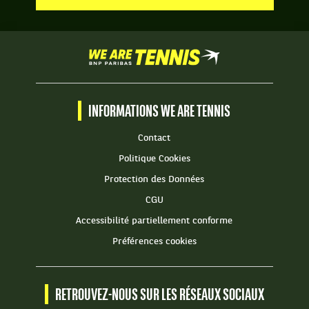
We
are
Tennis
by
BNP
INFORMATIONS WE ARE TENNIS
Paribas
Accueil
Contact
Politique Cookies
Protection des Données
CGU
Accessibilité partiellement conforme
Préférences cookies
RETROUVEZ-NOUS SUR LES RÉSEAUX SOCIAUX