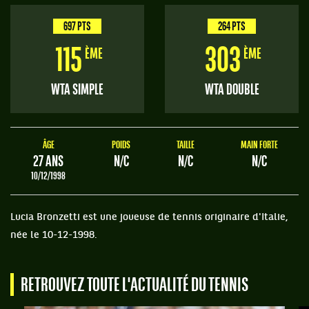
697 PTS
264 PTS
115
303
ÈME
ÈME
WTA SIMPLE
WTA DOUBLE
ÂGE
POIDS
TAILLE
MAIN FORTE
27 ANS
N/C
N/C
N/C
10/12/1998
Lucia Bronzetti est une joueuse de tennis originaire d'Italie,
née le 10-12-1998.
RETROUVEZ TOUTE L'ACTUALITÉ DU TENNIS