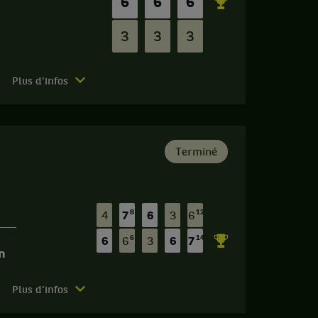
6
6
6
3
3
3
Plus d'infos
Terminé
8
12
4
7
6
3
6
6
14
6
6
3
6
7
n
Plus d'infos