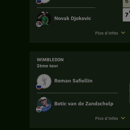
6
7
Novak Djokovic
Match
Plus d'infos
terminé.
Wimbledon.
Huitième
WIMBLEDON
de
2ème tour
finale.
Novak
Roman Safiullin
Djokovic,
Serbie
,
gagne
Botic van de Zandschulp
le
match
contre
Match
Plus d'infos
Roman
terminé.
Safiullin,