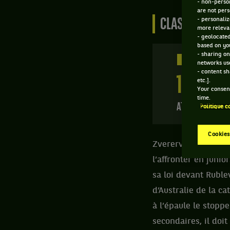
- non-person
are not pers
- personaliz
CLASSEMENT DE
more relevan
- geolocated
based on you
- sharing on
648 PTS
networks us
- content sh
102
ÈME
etc.].
Your consent
time.
ATP SIMPLE
Politique c
Cookies
Zvererv dit de lui 
l’affronter en junio
sa loi devant Ruble
d’Australie de la ca
à l’épaule le stoppe
secondaires, il doi