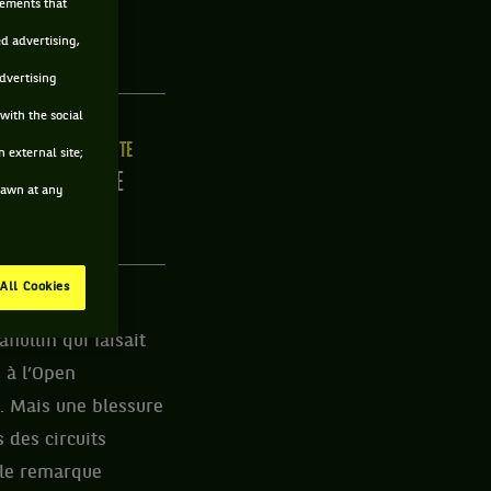
sements that
ed advertising,
advertising
with the social
ILLE
MAIN FORTE
 external site;
/C
DROITE
drawn at any
All Cookies
nd il devait
fiullin qui faisait
 à l’Open
t. Mais une blessure
s des circuits
 le remarque