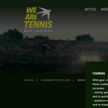
We
ACTUS
MAT
are
Tennis
by
BNP
Paribas
Accueil
Cookies
With your co
ACCUEIL
CLASSEMENTS ATP & WTA
ROMAN SAFIULLIN
these cookie
purposes:
- setting yo
and in parti
- audience 
and to measu