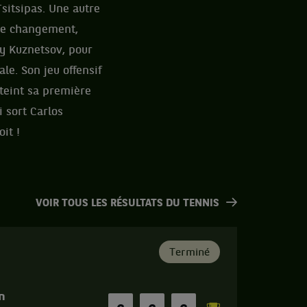
Tsitsipas. Une autre
 Le changement,
ey Kuznetsov, pour
le. Son jeu offensif
tteint sa première
i sort Carlos
it !
VOIR TOUS LES RÉSULTATS DU TENNIS
Terminé
n