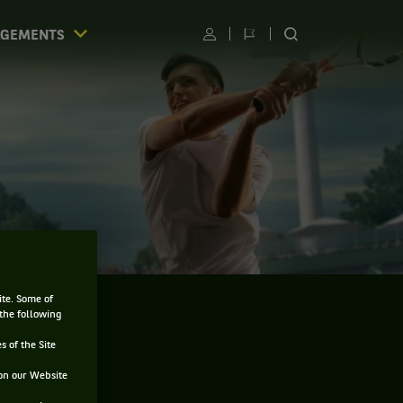
AGEMENTS
Utilisateur
Changer
RECHERCHER
de
SUR
langue
LE
SITE
ite. Some of
 the following
s of the Site
on our Website