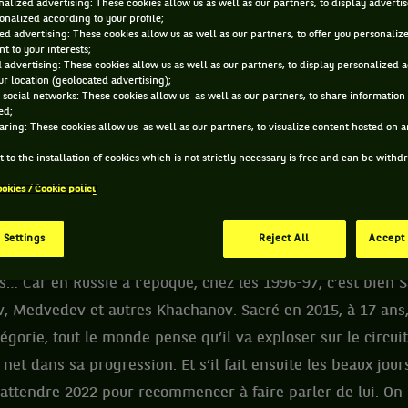
alized advertising: These cookies allow us as well as our partners, to display adverti
onalized according to your profile;
ed advertising: These cookies allow us as well as our partners, to offer you personaliz
 ROMAN SAFIULLIN ET INFORMATIONS DU JOUEUR
t to your interests;
 advertising: These cookies allow us as well as our partners, to display personalized 
r location (geolocated advertising);
 social networks: These cookies allow us as well as our partners, to share information 
180 PTS
ed;
ÂGE
POIDS
TA
aring: These cookies allow us as well as our partners, to visualize content hosted on an
341
ÈME
28 ANS
N/C
N
 to the installation of cookies which is not strictly necessary is free and can be with
07/08/1997
ATP DOUBLE
ookies / Cookie policy
 Settings
Reject All
Accept 
qu’il est l’un des plus dangereux et Medvedev tremblait qua
rs… Car en Russie à l’époque, chez les 1996-97, c’est bien Sa
v, Medvedev et autres Khachanov. Sacré en 2015, à 17 ans,
tégorie, tout le monde pense qu’il va exploser sur le circui
 net dans sa progression. Et s’il fait ensuite les beaux jour
t attendre 2022 pour recommencer à faire parler de lui. On