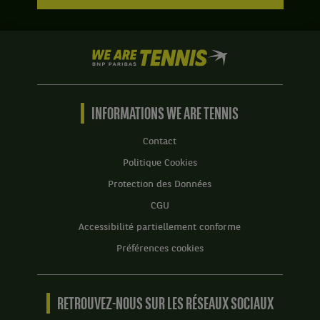
2
2
à
:
:
2.
6
7
jeux
jeux
We
à
à
are
3.
5.
Tennis
by
BNP
INFORMATIONS WE ARE TENNIS
Paribas
Accueil
Contact
Politique Cookies
Protection des Données
CGU
Accessibilité partiellement conforme
Préférences cookies
RETROUVEZ-NOUS SUR LES RÉSEAUX SOCIAUX