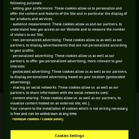
following purposes:
ÂGE
POIDS
TAILLE
MAIN FORTE
- setting your preferences: These cookies allow us to personalize and
offer the content and features of the Site and in particular the display of
16 ANS
N/C
N/C
N/C
our products and services;
01/09/2009
- audience measurement: These cookies allow us and our partners, to
understand how you access on our Website and to measure the number
of visitors to our Site;
Mustafa Ege Sik est un joueur de tennis originaire de Turquie,
- non-personalized advertising: These cookies allow us as well as our
partners, to display advertisements that are not personalized according
né le 01-09-2009. Le dernier tournoi auquel il a participé est
to your profile;
- personalized advertising: These cookies allow us as well as our
Wimbledon.
partners, to offer you personalized advertising, more relevant to your
interests;
- geolocated advertising: These cookies allow us as well as our partners,
SES DERNIERS MATCHS
to display personalized advertising based on your location (geolocated
advertising);
- sharing on social networks: These cookies allow us as well as our
partners, to share information with the social networks used;
- content sharing: These cookies allow us as well as our partners, to
WIMBLEDON
Terminé
visualize content hosted on an external site; etc.].
2ème tour
Your consent to the installation of cookies which is not strictly necessary
is free and can be withdrawn at any time.
L. Channon
9
6
7
Politique cookies / Cookie policy
7
4
6
M. E. Sik
Cookies Settings