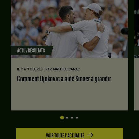
:
Bretagne
2
,
Set
:
et
1
6
Jordan
:
jeux
Lee,
7
à
États-
jeux
1.
Unis
à
Set
,
5.
ACTU / RÉSULTATS
3
gagnent
Set
:
le
2
6
match
:
jeux
|
IL Y A 3 HEURES
PAR
MATHIEU CANAC
contre
6
à
Aaron
Comment Djokovic a aidé Sinner à grandir
jeux
4.
Gabet,
à
France
2.
,
et
Savva
Rybkin,
Russie
.
VOIR TOUTE L'ACTUALITÉ
Score