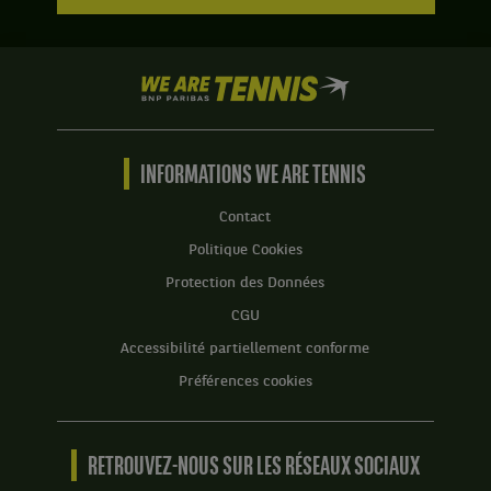
:
Set
1
We
:
are
6
Tennis
jeux
by
à
BNP
INFORMATIONS WE ARE TENNIS
4.
Paribas
Set
Accueil
Contact
2
Politique Cookies
:
5
Protection des Données
jeux
CGU
à
7.
Accessibilité partiellement conforme
Set
Préférences cookies
3
:
11
jeux
RETROUVEZ-NOUS SUR LES RÉSEAUX SOCIAUX
à