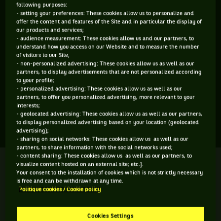
following purposes:
ÂGE
POIDS
TAILLE
MAIN FORTE
- setting your preferences: These cookies allow us to personalize and
offer the content and features of the Site and in particular the display of
17 ANS
N/C
N/C
N/C
our products and services;
22/02/2009
- audience measurement: These cookies allow us and our partners, to
understand how you access on our Website and to measure the number
of visitors to our Site;
Rhys Lawlor est un joueur de tennis originaire de Grande-
- non-personalized advertising: These cookies allow us as well as our
partners, to display advertisements that are not personalized according
Bretagne, né le 22-02-2009. Le dernier tournoi auquel il a
to your profile;
- personalized advertising: These cookies allow us as well as our
participé est Wimbledon.
partners, to offer you personalized advertising, more relevant to your
interests;
- geolocated advertising: These cookies allow us as well as our partners,
SES DERNIERS MATCHS
to display personalized advertising based on your location (geolocated
advertising);
- sharing on social networks: These cookies allow us as well as our
partners, to share information with the social networks used;
- content sharing: These cookies allow us as well as our partners, to
WIMBLEDON
Forfait
visualize content hosted on an external site; etc.].
Huitième de finale
Your consent to the installation of cookies which is not strictly necessary
is free and can be withdrawn at any time.
R. Lawlor
Politique cookies / Cookie policy
J. Lee
Y. Alexandrescou
Cookies Settings