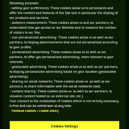
following purposes:
- setting your preferences: These cookies allow us to personalize and
171 PTS
offer the content and features of the Site and in particular the display of
our products and services;
378
ÈME
- audience measurement: These cookies allow us and our partners, to
understand how you access on our Website and to measure the number
of visitors to our Site;
WTA SIMPLE
- non-personalized advertising: These cookies allow us as well as our
partners, to display advertisements that are not personalized according
to your profile;
- personalized advertising: These cookies allow us as well as our
partners, to offer you personalized advertising, more relevant to your
ÂGE
POIDS
TAILLE
MAIN FORTE
interests;
18 ANS
N/C
N/C
N/C
- geolocated advertising: These cookies allow us as well as our partners,
to display personalized advertising based on your location (geolocated
24/06/2008
advertising);
- sharing on social networks: These cookies allow us as well as our
partners, to share information with the social networks used;
Lea Nilsson est une joueuse de tennis originaire de Suede,
- content sharing: These cookies allow us as well as our partners, to
visualize content hosted on an external site; etc.].
née le 24-06-2008. Le dernier tournoi auquel elle a participé
Your consent to the installation of cookies which is not strictly necessary
est Roland-Garros.
is free and can be withdrawn at any time.
Politique cookies / Cookie policy
SES DERNIERS MATCHS
Cookies Settings