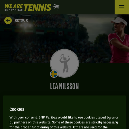
We
are
Tennis
RETOUR
by
BNP
Paribas
Accueil
LEA NILSSON
Cookies
CLASSEMENT DE LEA NILSSON ET INFORMATIONS DE
With your consent, BNP Paribas would like to use cookies placed by us or
LA JOUEUSE
by partners on this website. Some of these cookies are strictly necessary
for the proper functioning of this website. Others are used for the