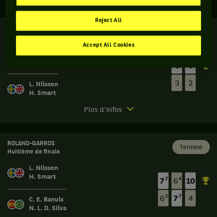
Reject All
ROLAND-GARROS
Terminé
Quart de finale
Accept All Cookies
L. Cinalli
H. E. Lee
6
6
3
2
L. Nilsson
H. Smart
Match
Plus d'infos
terminé.
Roland-
Garros.
ROLAND-GARROS
Terminé
Huitième de finale
Quart
de
L. Nilsson
finale.
H. Smart
7
4
7
6
10
Luna
2
7
6
7
4
C. E. Banuls
Cinalli,
N. L. D. Silva
Argentine