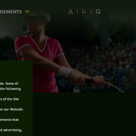
AGEMENTS
Utilisateur
Changer
RECHERCHER
de
SUR
langue
LE
SITE
ite. Some of
 the following
s of the Site
on our Website
sements that
ed advertising,