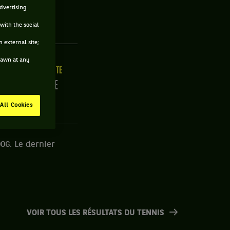
advertising
USE
with the social
 external site;
drawn at any
ILLE
MAIN FORTE
/C
DROITE
All Cookies
06. Le dernier
VOIR TOUS LES RÉSULTATS DU TENNIS