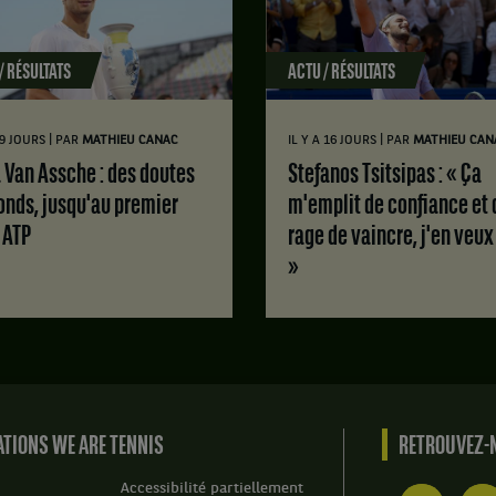
Argentine
,
gagne
/ RÉSULTATS
ACTU / RÉSULTATS
le
match
contre
|
|
 9 JOURS
PAR
MATHIEU CANAC
IL Y A 16 JOURS
PAR
MATHIEU CAN
Antonia
Vergara,
Stefanos Tsitsipas : « Ça
Chili
onds, jusqu'au premier
m'emplit de confiance et 
.
e ATP
rage de vaincre, j'en veux
Score
»
:
Set
1
:
6
jeux
à
0.
TIONS WE ARE TENNIS
RETROUVEZ-N
Set
Accessibilité partiellement
2