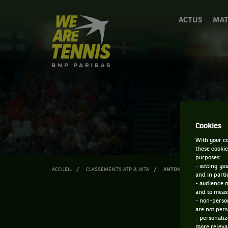
We
ACTUS
MAT
are
Tennis
by
BNP
Paribas
Accueil
Cookies
With your co
these cookie
purposes:
- setting yo
ACCUEIL
CLASSEMENTS ATP & WTA
ANTONIA VERGARA
and in parti
- audience 
and to measu
- non-person
are not pers
- personaliz
more relevan