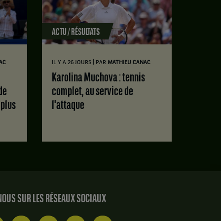
ACTU / RÉSULTATS
|
AC
IL Y A 26 JOURS
PAR
MATHIEU CANAC
Karolina Muchova : tennis
de
complet, au service de
 plus
l'attaque
OUS SUR LES RÉSEAUX SOCIAUX