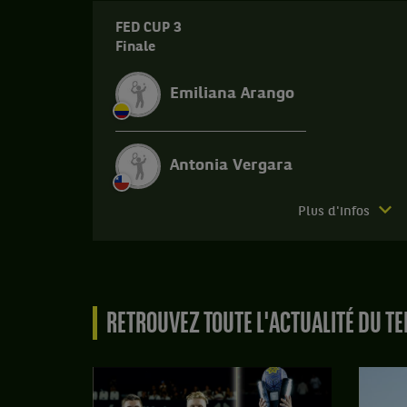
FED CUP 3
Finale
Emiliana Arango
Antonia Vergara
Match
Plus d'infos
terminé.
Fed
Cup
3.
RETROUVEZ TOUTE L'ACTUALITÉ DU TE
Finale.
Antonia
Vergara,
Chili
,