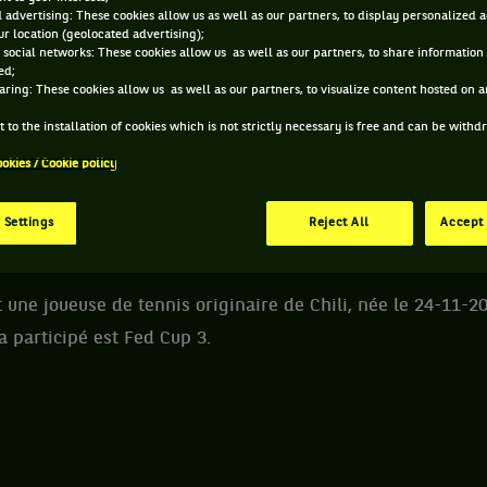
 advertising: These cookies allow us as well as our partners, to display personalized 
r location (geolocated advertising);
 ANTONIA VERGARA ET INFORMATIONS DE LA JOUE
 social networks: These cookies allow us as well as our partners, to share information 
ed;
aring: These cookies allow us as well as our partners, to visualize content hosted on an
141 PTS
 to the installation of cookies which is not strictly necessary is free and can be with
ÂGE
POIDS
TA
500
ookies / Cookie policy
ÈME
19 ANS
N/C
N
24/11/2006
WTA DOUBLE
 Settings
Reject All
Accept 
 une joueuse de tennis originaire de Chili, née le 24-11-20
a participé est Fed Cup 3.