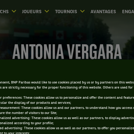
CHS
JOUEURS
TOURNOIS
AVANTAGES
ENG
ANTONIA VERGARA
nsent, BNP Paribas would like to use cookies placed by us or by partners on this webs
s are strictly necessary for the proper functioning of this website. Others are used for
ur preferences: These cookies allow us to personalize and offer the content and feature
cular the display of our products and services;
measurement: These cookies allow us and our partners, to understand how you access 
re the number of visitors to our Site;
alized advertising: These cookies allow us as well as our partners, to display adverti
onalized according to your profile;
ed advertising: These cookies allow us as well as our partners, to offer you personaliz
t to your interests;