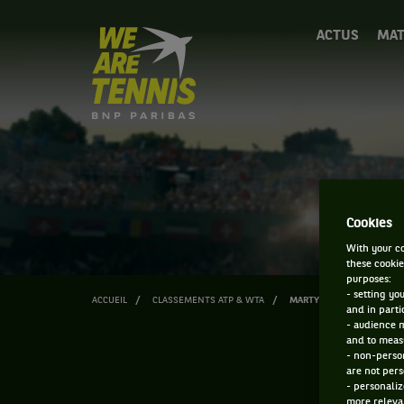
We
ACTUS
MAT
are
Tennis
by
BNP
Paribas
Accueil
Cookies
With your co
these cookie
purposes:
- setting yo
ACCUEIL
CLASSEMENTS ATP & WTA
MARTYN PAWELSKI
and in parti
- audience 
and to measu
- non-person
are not pers
- personaliz
more relevan