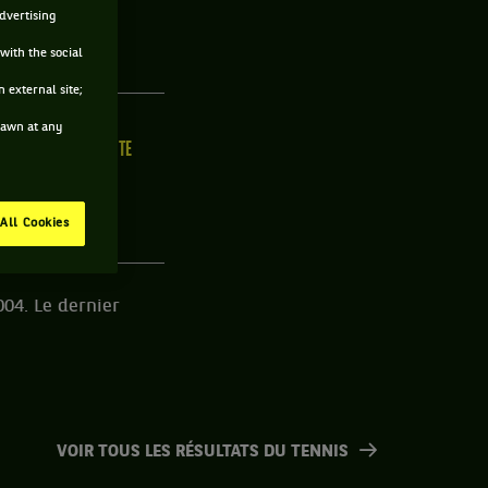
advertising
with the social
 external site;
drawn at any
ILLE
MAIN FORTE
/C
N/C
All Cookies
004. Le dernier
VOIR TOUS LES RÉSULTATS DU TENNIS