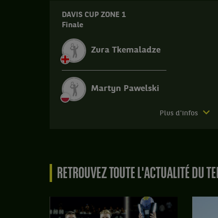
DAVIS CUP ZONE 1
Finale
Zura Tkemaladze
Martyn Pawelski
Match
Plus d'infos
terminé.
Davis
Cup
Zone
1.
RETROUVEZ TOUTE L'ACTUALITÉ DU TE
Finale.
Martyn
Pawelski,
Pologne