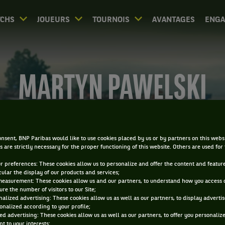
CHS
JOUEURS
TOURNOIS
AVANTAGES
ENG
MARTYN PAWELSKI
nsent, BNP Paribas would like to use cookies placed by us or by partners on this webs
s are strictly necessary for the proper functioning of this website. Others are used for
ur preferences: These cookies allow us to personalize and offer the content and feature
cular the display of our products and services;
measurement: These cookies allow us and our partners, to understand how you access 
re the number of visitors to our Site;
alized advertising: These cookies allow us as well as our partners, to display adverti
onalized according to your profile;
ed advertising: These cookies allow us as well as our partners, to offer you personaliz
t to your interests;