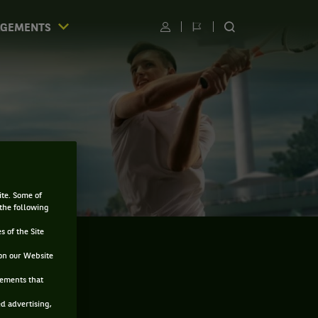
AGEMENTS
Utilisateur
Changer
RECHERCHER
de
SUR
langue
LE
SITE
ite. Some of
 the following
s of the Site
on our Website
sements that
ed advertising,