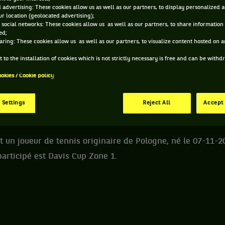
 advertising: These cookies allow us as well as our partners, to display personalized 
r location (geolocated advertising);
E MARTYN PAWELSKI ET INFORMATIONS DU JOUEUR
 social networks: These cookies allow us as well as our partners, to share information 
ed;
aring: These cookies allow us as well as our partners, to visualize content hosted on an
88 PTS
 to the installation of cookies which is not strictly necessary is free and can be with
ÂGE
POIDS
TA
484
ookies / Cookie policy
ÈME
21 ANS
N/C
N
07/11/2004
ATP SIMPLE
 Settings
Reject All
Accept 
 un joueur de tennis originaire de Pologne, né le 07-11-2
participé est Davis Cup Zone 1.