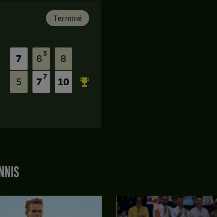
Terminé
5
7
6
8
7
5
7
10
NNIS