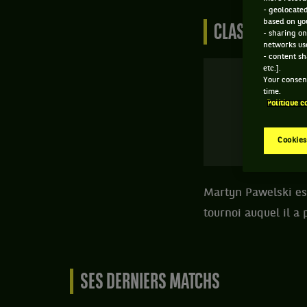
- geolocated
based on you
CLASSEMENT D
- sharing on
networks us
- content sh
etc.].
Your consent
time.
Politique c
Cookies
Martyn Pawelski est
tournoi auquel il a 
SES DERNIERS MATCHS