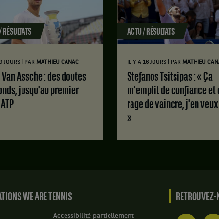
/ RÉSULTATS
ACTU / RÉSULTATS
|
|
 9 JOURS
PAR
MATHIEU CANAC
IL Y A 16 JOURS
PAR
MATHIEU CAN
Stefanos Tsitsipas : « Ça
onds, jusqu'au premier
m'emplit de confiance et 
e ATP
rage de vaincre, j'en veux
»
TIONS WE ARE TENNIS
RETROUVEZ-N
Accessibilité partiellement