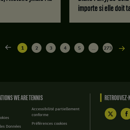
importe si elle doit
Aller à la
1
2
3
4
5
…
273
Aller 
page
la pag
précédente
suivan
TIONS WE ARE TENNIS
RETROUVEZ-N
Accessibilité partiellement
conforme
okies
Préférences cookies
des Données