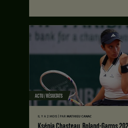
ACTU / RÉSULTATS
|
IL Y A 2 MOIS
PAR
MATHIEU CANAC
Ksénia Chasteau, Roland-Garros 2026, l'histoire finale : la