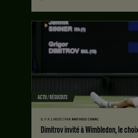
ACTU / RÉSULTATS
|
IL Y A 1 MOIS
PAR
MATHIEU CANAC
Dimitrov invité à Wimbledon, le cho