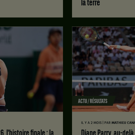
la terre
ACTU / RÉSULTATS
|
IL Y A 2 MOIS
PAR
MATHIEU CAN
Diane Parry, au-delà du beau jeu : « Maintenant, peu