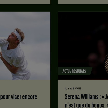
ACTU / RÉSULTATS
IL Y A 1 MOIS
Serena Williams : « Je n'ai rien à prouver, ni à perdre. Ce
n'est que du bonus. 