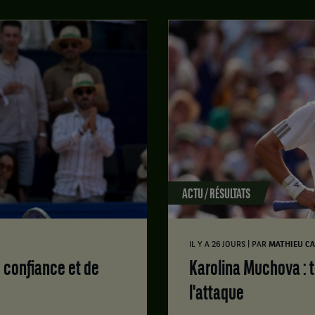
ACTU / RÉSULTATS
|
IL Y A 26 JOURS
PAR
MATHIEU C
Karolina Muchova : tennis complet, au service de
l'attaque