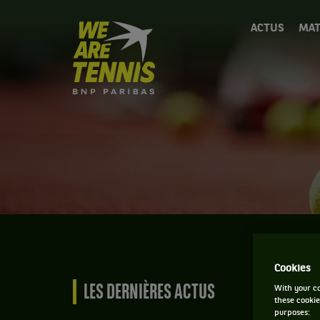
We
ACTUS
MAT
are
Tennis
by
BNP
Paribas
Accueil
Cookies
LES DERNIÈRES ACTUS
With your co
these cookie
purposes: