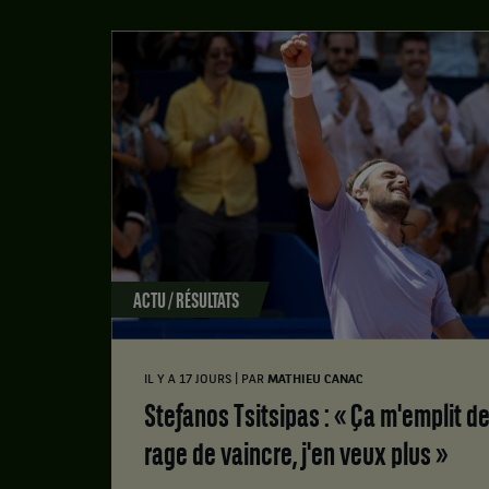
ACTU / RÉSULTATS
|
IL Y A 17 JOURS
PAR
MATHIEU CANAC
Stefanos Tsitsipas : « Ça m'emplit de confiance et de
rage de vaincre, j'en veux plus »