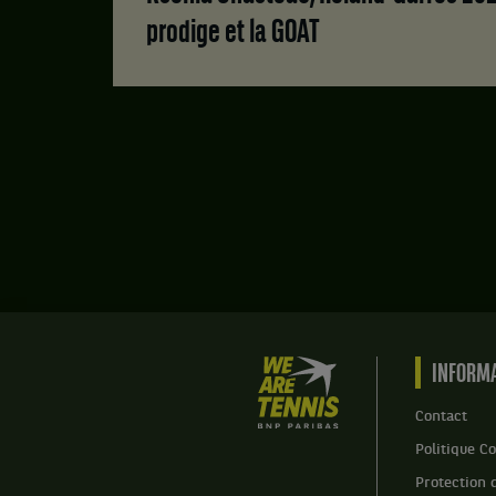
prodige et la GOAT
We
INFORMA
are
Tennis
Contact
by
Politique Co
BNP
Paribas
Protection 