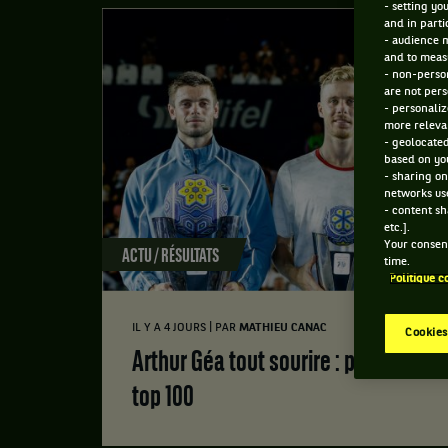
- setting yo
and in parti
- audience 
and to measu
- non-person
are not pers
- personaliz
more relevan
- geolocated
based on you
- sharing on
networks us
- content sh
etc.].
Your consent
ACTU / RÉSULTATS
time.
Politique c
|
IL Y A 4 JOURS
PAR
MATHIEU CANAC
Cookies
Arthur Géa tout sourire : premier titre et entrée dans le
top 100