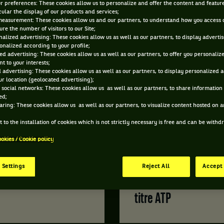
ur preferences: These cookies allow us to personalize and offer the content and feature
cular the display of our products and services;
measurement: These cookies allow us and our partners, to understand how you access 
re the number of visitors to our Site;
alized advertising: These cookies allow us as well as our partners, to display adverti
onalized according to your profile;
ed advertising: These cookies allow us as well as our partners, to offer you personaliz
t to your interests;
 advertising: These cookies allow us as well as our partners, to display personalized 
r location (geolocated advertising);
 social networks: These cookies allow us as well as our partners, to share information 
ed;
aring: These cookies allow us as well as our partners, to visualize content hosted on an
 to the installation of cookies which is not strictly necessary is free and can be with
ACTU / RÉSULTATS
ookies / Cookie policy
|
IL Y A 10 JOURS
PAR
MATHIEU C
 Settings
Reject All
Accept 
Luca Van Assche : des doutes profonds, jusqu'au premier
titre ATP