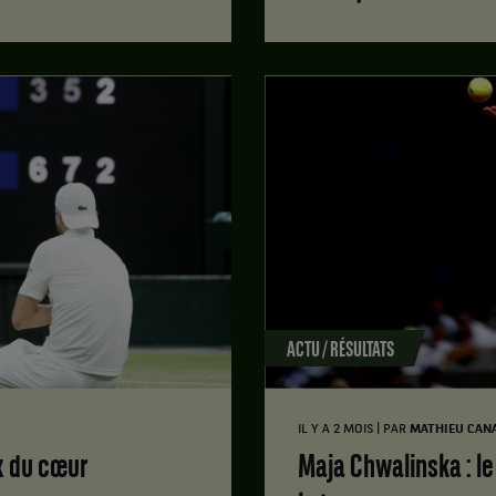
ACTU / RÉSULTATS
|
IL Y A 2 MOIS
PAR
MATHIEU CAN
ix du cœur
Maja Chwalinska : le calme pour faire (encore) trembler