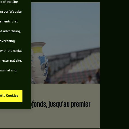
s of the Site
on our Website
sements that
ed advertising,
advertising
with the social
 external site;
drawn at any
ANAC
All Cookies