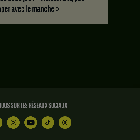
 taper avec le manche »
à
e
te
OUS SUR LES RÉSEAUX SOCIAUX