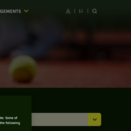
AGEMENTS
Utilisateur
Changer
RECHERCHER
de
SUR
langue
LE
SITE
S
ite. Some of
Toutes
 the following