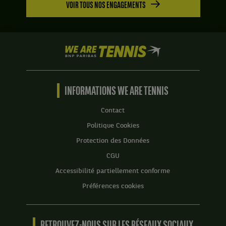
VOIR TOUS NOS ENGAGEMENTS
We
are
Tennis
by
BNP
INFORMATIONS WE ARE TENNIS
Paribas
Accueil
Contact
Politique Cookies
Protection des Données
CGU
Accessibilité partiellement conforme
Préférences cookies