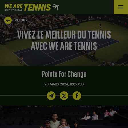
We
are
Tennis
RETOUR
by
BNP
VIVEZ LE MEILLEUR DU TENNIS
Paribas
Accueil
AVEC WE ARE TENNIS
Points For Change
20 MARS 2024, 09:59:00