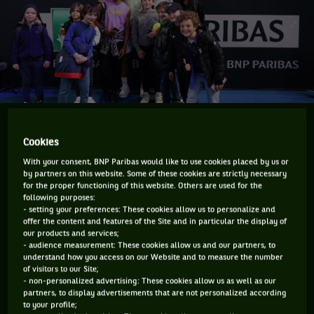
Points For Change, c'est un programme solidaire qui
Cookies
vise à transformer les points marqués par les joueurs
With your consent, BNP Paribas would like to use cookies placed by us or
sur le court, en des initiatives solidaires utilisant le
by partners on this website. Some of these cookies are strictly necessary
sport pour l'inclusion, en particulier des jeunes
for the proper functioning of this website. Others are used for the
following purposes:
générations.
- setting your preferences: These cookies allow us to personalize and
offer the content and features of the Site and in particular the display of
Notre histoire et nos actions dans le tennis montrent que
our products and services;
- audience measurement: These cookies allow us and our partners, to
nous avons toujours pensé que ce sport avait la capacité de
understand how you access on our Website and to measure the number
of visitors to our Site;
mobiliser au-delà du tennis et en générant un impact social,
- non-personalized advertising: These cookies allow us as well as our
pour les générations futures.
partners, to display advertisements that are not personalized according
to your profile;