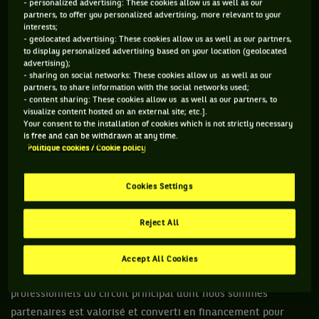
C’est pourquoi, en 2023, à l’occasion des 50 ans
- personalized advertising: These cookies allow us as well as our
partners, to offer you personalized advertising, more relevant to your
d’engagement et de fidélité de BNP Paribas dans le tennis,
interests;
nous avons renforcé notre engagement en lançant "Points
- geolocated advertising: These cookies allow us as well as our partners,
to display personalized advertising based on your location (geolocated
For Change" un programme solidaire visant à rendre le
advertising);
tennis toujours plus accessible et bénéfique pour la société.
- sharing on social networks: These cookies allow us as well as our
partners, to share information with the social networks used;
Afin de soutenir toujours plus notre conviction que le tennis
- content sharing: These cookies allow us as well as our partners, to
est encore plus impactant lorsqu’il est tourné vers la
visualize content hosted on an external site; etc.].
Your consent to the installation of cookies which is not strictly necessary
jeunesse.
is free and can be withdrawn at any time.
Politique cookies / Cookie policy
UNE MÉCANIQUE DE POINTS POUR FINANCER VOS
PROJETS
Cookies Settings
Un des éléments clés de Points For Change, c'est sa
Reject All
mécanique simple et efficace, déployée depuis le début de
Roland-Garros 2023 :
Accept All Cookies
Chaque point marqué sur chaque match simple des tournois
professionnels du circuit principal dont nous sommes
partenaires est valorisé et converti en financement pour