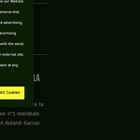
on our Website
sements that
AIN FORTE
ed advertising,
DROITE
advertising
S À DEUX MAINS
with the social
 external site;
drawn at any
CA SELES À LA
All Cookies
bombardements de la
our n°1 mondiale.
. A Roland-Garros