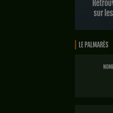
Retrou
sur le
LE PALMARÈS
NOMB