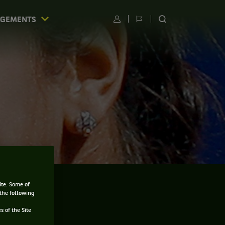
AGEMENTS
Utilisateur
Changer
RECHERCHER
de
SUR
langue
LE
SITE
ite. Some of
 the following
s of the Site