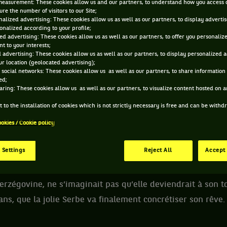
measurement: These cookies allow us and our partners, to understand how you access 
re the number of visitors to our Site;
alized advertising: These cookies allow us as well as our partners, to display adverti
onalized according to your profile;
NÉ À
CARRIERE PRO
M
ed advertising: These cookies allow us as well as our partners, to offer you personaliz
t to your interests;
BELGRADE (SERBIE)
2003 - 2016
 advertising: These cookies allow us as well as our partners, to display personalized 
13 ANS
REVER
r location (geolocated advertising);
 social networks: These cookies allow us as well as our partners, to share information 
ed;
aring: These cookies allow us as well as our partners, to visualize content hosted on an
 to the installation of cookies which is not strictly necessary is free and can be with
A COMMENCÉ À JOUER À 5 ANS, EN REGARDANT MONI
ookies / Cookie policy
 Settings
Reject All
Accept 
petite fille native de Belgrade, qui s’entraîne en pleins 
rzégovine, ne s’imaginait pas qu’elle deviendrait à son t
 ans, que la jolie Serbe va finalement concrétiser son rêve