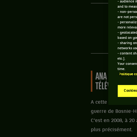
- audience 
and to measu
- non-person
are not pers
ÂGE
- personaliz
more relevan
38 ANS
- geolocated
06/11/1987
based on you
- sharing on
networks us
- content sh
etc.].
Your consent
time.
ANA IVANOVIC 
Politique c
TÉLÉVISION.
Cookies
A cette époque, la 
guerre de Bosnie-He
C’est en 2008, à 20
plus précisément.