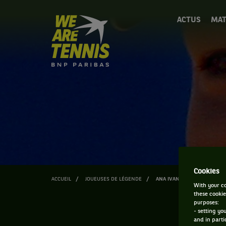
We
ACTUS
MAT
are
Tennis
by
BNP
Paribas
Accueil
Cookies
ACCUEIL
JOUEUSES DE LÉGENDE
ANA IVANOVIC
With your co
these cookie
purposes:
- setting yo
and in parti