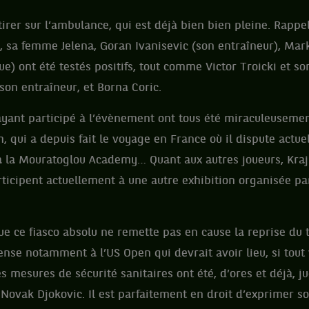
 tirer sur l’ambulance, qui est déjà bien bien pleine. Ra
 sa femme Jelena, Goran Ivanisevic (son entraîneur), Mar
e) ont été testés positifs, tout comme Victor Troicki et so
son entraîneur, et Borna Coric.
ayant participé à l’évènement ont tous été miraculeusement
 qui a depuis fait le voyage en France où il dispute actue
la Mouratoglou Academy… Quant aux autres joueurs, Kraji
rticipent actuellement à une autre exhibition organisée pa
ue ce fiasco absolu ne remette pas en cause la reprise du 
ense notamment à l’US Open qui devrait avoir lieu, si tout 
s mesures de sécurité sanitaires ont été, d’ores et déjà, j
Novak Djokovic. Il est parfaitement en droit d’exprimer so