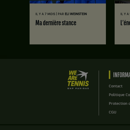
|
IL Y A 7 MOIS
PAR
ELI WEINSTEIN
IL Y A
Ma dernière stance
L’é
We
INFORMA
are
Tennis
Contact
by
Politique Co
BNP
Paribas
Protection 
Accueil
CGU