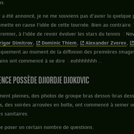
s.
r a été annoncé, je ne me souviens pas d’avoir lu quelque 
ette en cause l’idée de cette tournée. Bien au contraire.
premier, à l’idée de revoir évoluer les stars du tennis : N
rigor Dimitrov
,
Dominic Thiem
,
Alexander Zverev
,
niquement au moment de la diffusion des premières imag
ins ont commencé à se dire : euhhhhhhh ...
ENCE POSSÈDE DJIORDJE DJOKOVIC
ement pleines, des photos de groupe bras dessus-bras des
s, des soirées arrosées en boîte, ont commencé à semer u
s sanitaires.
se poser un certain nombre de questions.