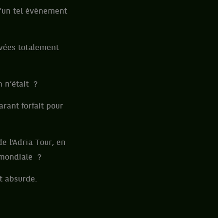
d’un tel évènement
uvées totalement
 n’était ?
rant forfait pour
e l’Adria Tour, en
 mondiale ?
it absurde.