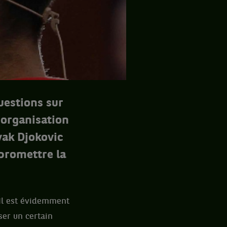
uestions sur
l’organisation
vak Djokovic
promettre la
 Il est évidemment
ser un certain