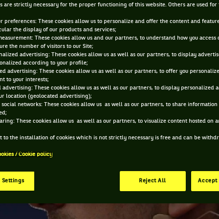
s are strictly necessary for the proper functioning of this website. Others are used for
26 JUIN 2020, 16:14:00
ur preferences: These cookies allow us to personalize and offer the content and feature
cular the display of our products and services;
measurement: These cookies allow us and our partners, to understand how you access 
re the number of visitors to our Site;
alized advertising: These cookies allow us as well as our partners, to display adverti
onalized according to your profile;
ed advertising: These cookies allow us as well as our partners, to offer you personaliz
t to your interests;
 advertising: These cookies allow us as well as our partners, to display personalized 
r location (geolocated advertising);
 social networks: These cookies allow us as well as our partners, to share information 
ed;
aring: These cookies allow us as well as our partners, to visualize content hosted on an
 to the installation of cookies which is not strictly necessary is free and can be with
ookies / Cookie policy
 Settings
Reject All
Accept 