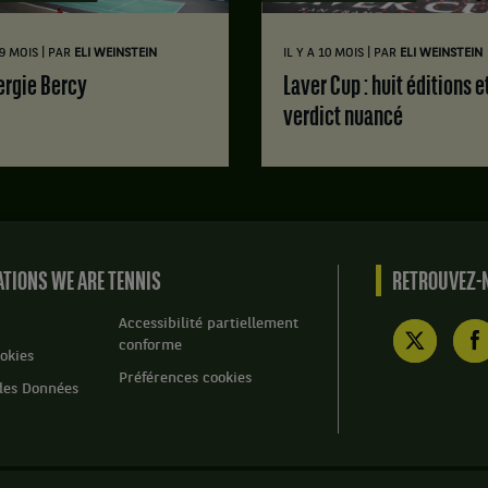
|
|
 9 MOIS
PAR
ELI WEINSTEIN
IL Y A 10 MOIS
PAR
ELI WEINSTEIN
nergie Bercy
Laver Cup : huit éditions et un
verdict nuancé
TIONS WE ARE TENNIS
RETROUVEZ-N
Accessibilité partiellement
conforme
okies
Préférences cookies
des Données