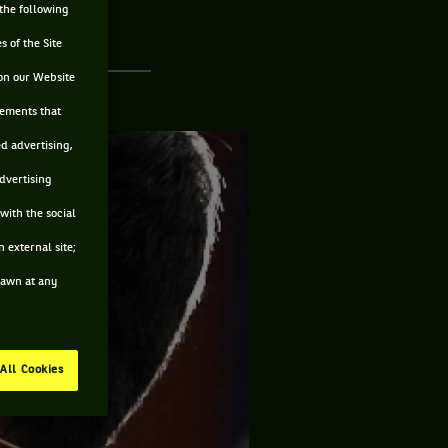
 the following
s of the Site
on our Website
sements that
ed advertising,
advertising
with the social
 external site;
drawn at any
All Cookies