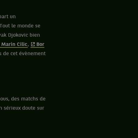
part un
 Tout le monde se
ovak Djokovic bien
Marin Cilic
,
Bor
es de cet évènement
sous, des matchs de
n sérieux doute sur