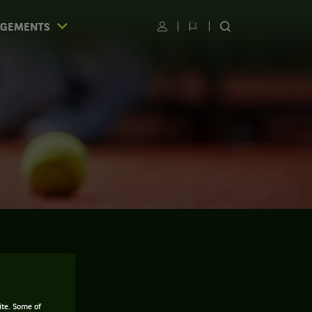
AGEMENTS
Utilisateur
Changer
RECHERCHER
de
SUR
langue
LE
SITE
S
des amis
ite. Some of