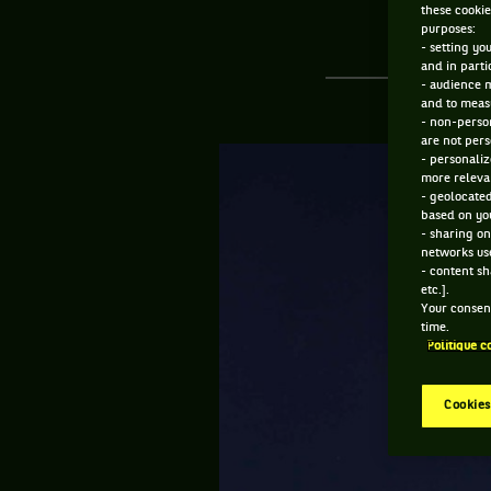
these cookie
purposes:
- setting yo
and in parti
- audience 
and to measu
- non-person
are not pers
- personaliz
more relevan
- geolocated
based on you
- sharing on
networks us
- content sh
etc.].
Your consent
time.
Politique c
Cookies