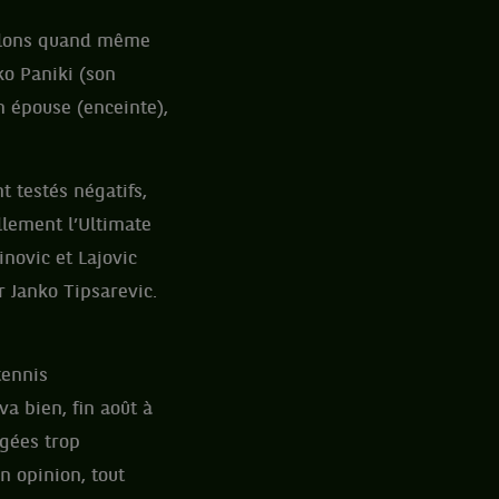
ppelons quand même
ko Paniki (son
n épouse (enceinte),
 testés négatifs,
llement l’Ultimate
novic et Lajovic
r Janko Tipsarevic.
tennis
va bien, fin août à
ugées trop
n opinion, tout