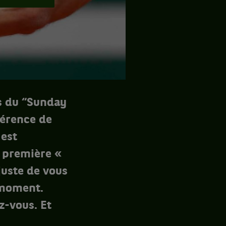
rs du “Sunday
férence de
 est
a première «
juste de vous
 moment.
-vous. Et