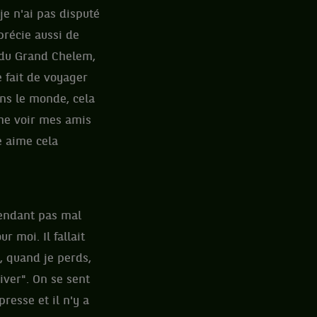
je n'ai pas disputé
précie aussi de
p du Grand Chelem,
e fait de voyager
ans le monde, cela
uche voir mes amis
le aime cela
 Pendant pas mal
r moi. Il fallait
, quand je perds,
river". On se sent
resse et il n'y a