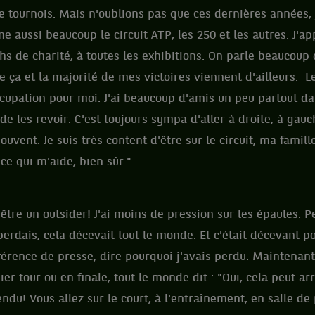
 tournois. Mais n'oublions pas que ces dernières années, 
e aussi beaucoup le circuit ATP, les 250 et les autres. J'ap
hs de charité, à toutes les exhibitions. On parle beaucou
e ça et la majorité de mes victoires viennent d'ailleurs. L
cupation pour moi. J'ai beaucoup d'amis un peu partout d
r de les revoir. C'est toujours sympa d'aller à droite, à ga
ouvent. Je suis très content d'être sur le circuit, ma famil
e qui m'aide, bien sûr."
d'être un outsider! J'ai moins de pression sur les épaules.
rdais, cela décevait tout le monde. Et c'était décevant pou
érence de presse, dire pourquoi j'avais perdu. Maintenant
er tour ou en finale, tout le monde dit : "Oui, cela peut ar
du! Vous allez sur le court, à l'entraînement, en salle de p