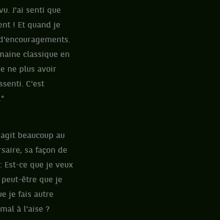
u. J'ai senti que
nt ! Et quand je
t d'encouragements.
emaine classique en
e ne plus avoir
ssenti. C'est
."
éagit beaucoup au
ersaire, sa façon de
: Est-ce que je veux
 peut-être que je
e je fais autre
mal à l'aise ?