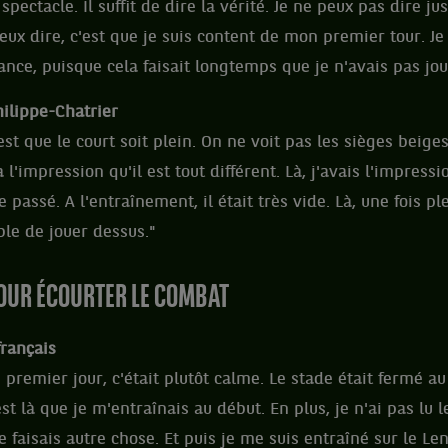
pectacle. Il suffit de dire la vérité. Je ne peux pas dire jus
eux dire, c'est que je suis content de mon premier tour. Je
ce, puisque cela faisait longtemps que je n'avais pas joué
ilippe-Chatrier
est que le court soit plein. On ne voit pas les sièges beig
 l'impression qu'il est tout différent. Là, j'avais l'impressi
assé. A l'entraînement, il était très vide. Là, une fois ple
ble de jouer dessus."
POUR ÉCOURTER LE COMBAT
français
 premier jour, c'était plutôt calme. Le stade était fermé a
est là que je m'entraînais au début. En plus, je n'ai pas lu 
e faisais autre chose. Et puis je me suis entraîné sur le Len