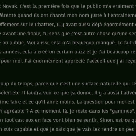
Novak. C'est la première fois que le public m'a vraiment v
fférente quand ils ont chanté mon nom juste à l'entraîneme
auffement sur le Chatrier, il y avait aussi déjà énormémen
avant une finale, tu sens que c'est autre chose qu’une s
é au public. Moi aussi, cela m'a beaucoup manqué. Le fait d
 années, cela a créé un certain buzz et je l'ai beaucoup re
 pour moi. J'ai énormément apprécié l'accueil que j'ai reçu
up du temps, parce que c'est une surface naturelle qui r
soleil etc. Il faudra voir ce que ça donne. Il y a aussi l'adv
aime faire et ce qu'il aime moins. La question pour moi est 
h agréable ? A ce moment-là, je reste dans les "gammes",
 tout cas, eux en face vont bien se sentir. Sinon, est-ce qu
 suis capable et que je sais que je vais les rendre un peu 