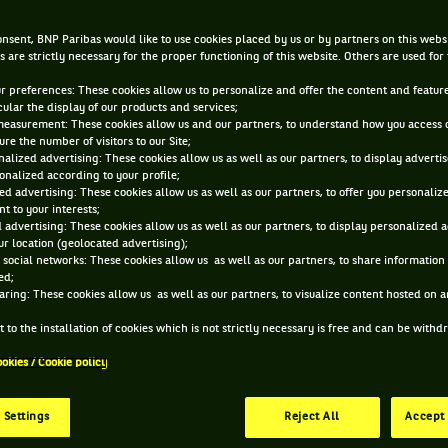
27 MAI 2019, 13:57:00
nsent, BNP Paribas would like to use cookies placed by us or by partners on this webs
s are strictly necessary for the proper functioning of this website. Others are used for
ur preferences: These cookies allow us to personalize and offer the content and feature
cular the display of our products and services;
measurement: These cookies allow us and our partners, to understand how you access 
re the number of visitors to our Site;
alized advertising: These cookies allow us as well as our partners, to display adverti
onalized according to your profile;
ed advertising: These cookies allow us as well as our partners, to offer you personaliz
t to your interests;
 advertising: These cookies allow us as well as our partners, to display personalized 
r location (geolocated advertising);
 social networks: These cookies allow us as well as our partners, to share information 
ed;
aring: These cookies allow us as well as our partners, to visualize content hosted on an
 to the installation of cookies which is not strictly necessary is free and can be with
ookies / Cookie policy
 Settings
Reject All
Accept 