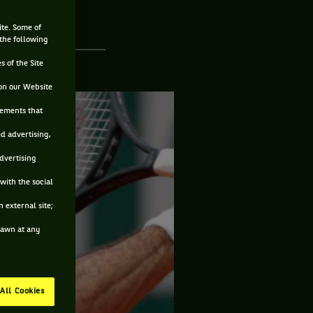
ite. Some of
 the following
s of the Site
on our Website
sements that
ed advertising,
advertising
with the social
 external site;
drawn at any
All Cookies