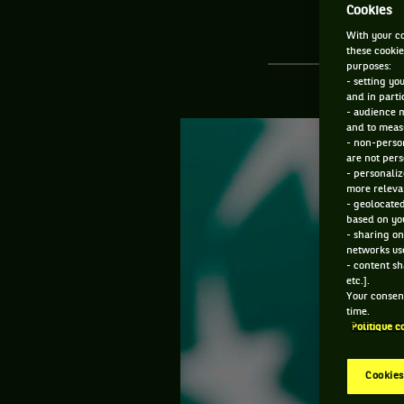
Cookies
With your co
these cookie
purposes:
- setting yo
and in parti
- audience 
and to measu
- non-person
are not pers
- personaliz
more relevan
- geolocated
based on you
- sharing on
networks us
- content sh
etc.].
Your consent
time.
Politique c
Cookies