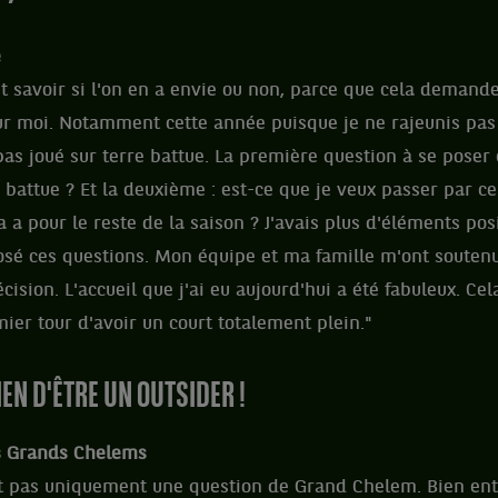
e
aut savoir si l'on en a envie ou non, parce que cela deman
 moi. Notamment cette année puisque je ne rajeunis pas !
as joué sur terre battue. La première question à se poser é
e battue ? Et la deuxième : est-ce que je veux passer par c
 a pour le reste de la saison ? J'avais plus d'éléments posi
sé ces questions. Mon équipe et ma famille m'ont soutenu 
écision. L'accueil que j'ai eu aujourd'hui a été fabuleux. Cela
mier tour d'avoir un court totalement plein."
IEN D'ÊTRE UN OUTSIDER !
es Grands Chelems
st pas uniquement une question de Grand Chelem. Bien ent