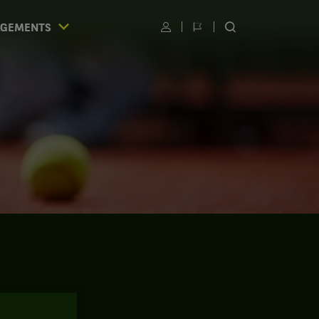
AGEMENTS
Utilisateur
Changer
RECHERCHER
de
SUR
langue
LE
SITE
S