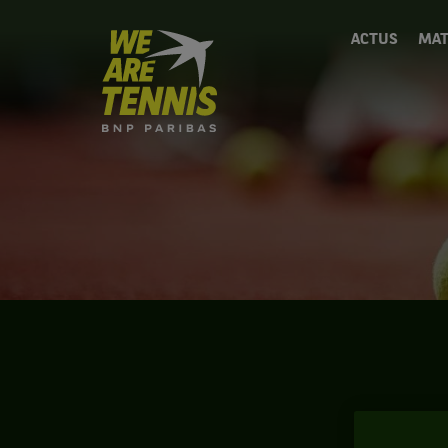
We
ACTUS
MAT
are
Tennis
by
BNP
Paribas
Accueil